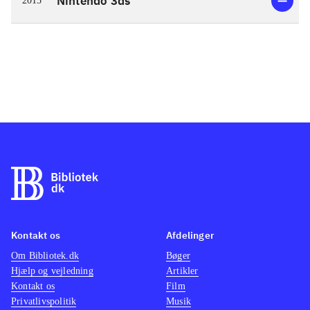
Nintendo 3ds
2015
Kontakt os
Afdelinger
Om Bibliotek.dk
Bøger
Hjælp og vejledning
Artikler
Kontakt os
Film
Privatlivspolitik
Musik