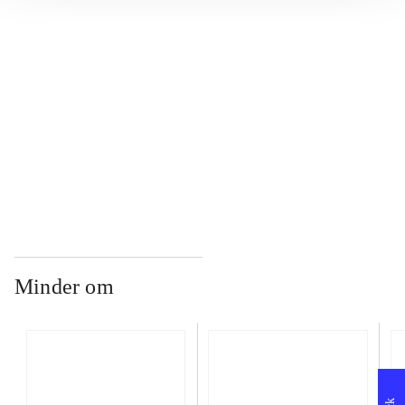
...
...
...
Minder om