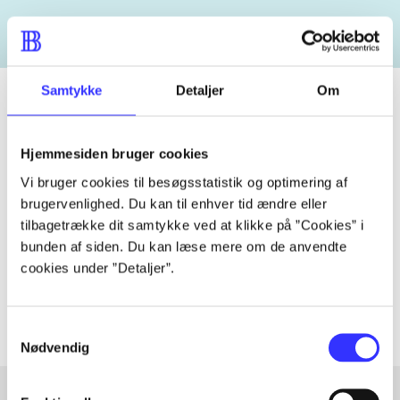
Samtykke
Detaljer
Om
Tidsskrift
Hjemmesiden bruger cookies
Artiklen er en del af
Vi bruger cookies til besøgsstatistik og optimering af
brugervenlighed. Du kan til enhver tid ændre eller
tilbagetrække dit samtykke ved at klikke på ”Cookies” i
lorem ipsum dolor sit amet ...
bunden af siden. Du kan læse mere om de anvendte
Tidsskrift
cookies under ”Detaljer”.
Artiklerne i
handler ofte om
Samtykkevalg
Nødvendig