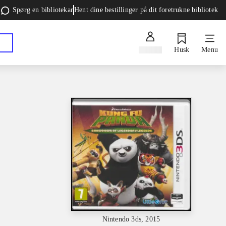
Spørg en bibliotekar
Hent dine bestillinger på dit foretrukne bibliotek
Log ind
Husk
Menu
Nintendo 3ds, 2015