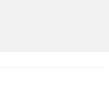
...
...