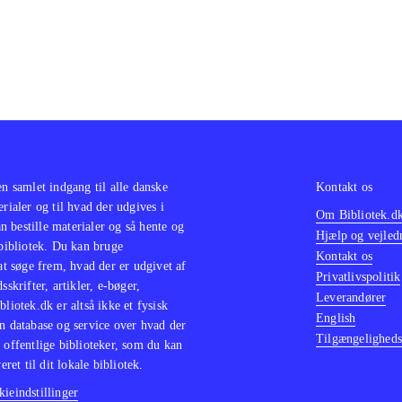
en samlet indgang til alle danske
Kontakt os
erialer og til hvad der udgives i
Om Bibliotek.d
 bestille materialer og så hente og
Hjælp og vejled
 bibliotek. Du kan bruge
Kontakt os
 at søge frem, hvad der er udgivet af
Privatlivspolitik
sskrifter, artikler, e-bøger,
Leverandører
bliotek.dk er altså ikke et fysisk
English
n database og service over hvad der
Tilgængeligheds
 offentlige biblioteker, som du kan
eret til dit lokale bibliotek.
ieindstillinger