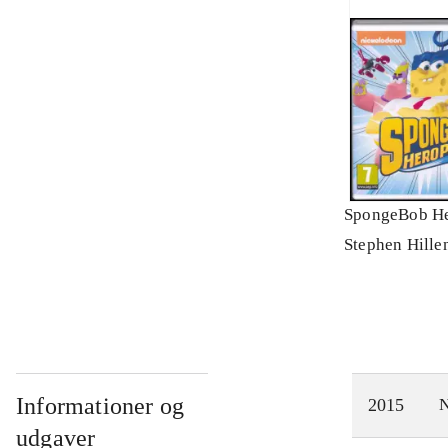
SpongeBob He
Stephen Hille
Informationer og
2015
N
udgaver