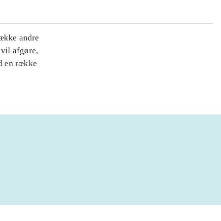
række andre
vil afgøre,
d en række