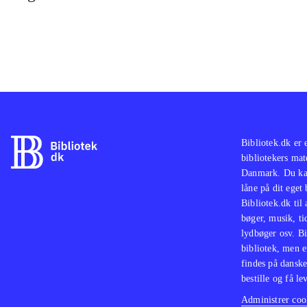
Bibliotek.dk er 
bibliotekers mat
Danmark. Du kan
låne på dit eget
Bibliotek.dk til
bøger, musik, tid
lydbøger osv. Bi
bibliotek, men e
findes på danske
bestille og få lev
Administrer cook