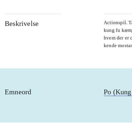
Beskrivelse
Actionspil. 
kung fu kæmpe
hvem der er 
kende mostand
Emneord
Po (Kung