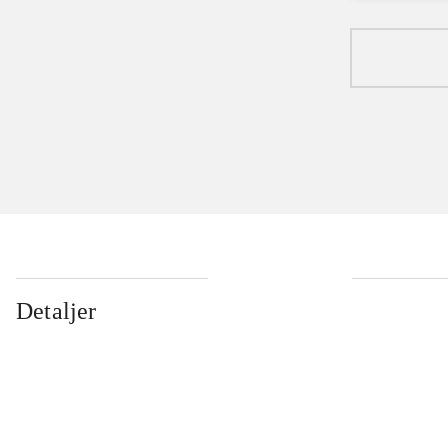
Detaljer
...
...
...
...