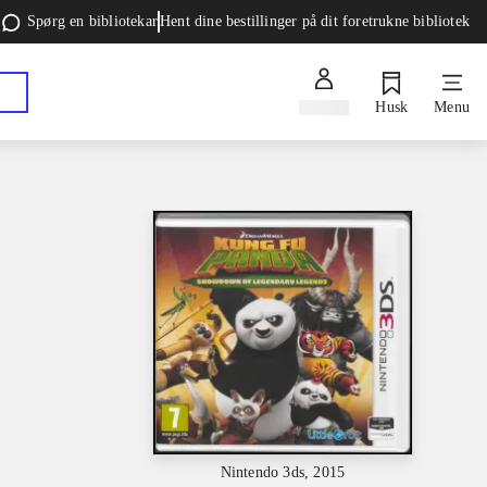
Spørg en bibliotekar
Hent dine bestillinger på dit foretrukne bibliotek
Log ind
Husk
Menu
Nintendo 3ds, 2015