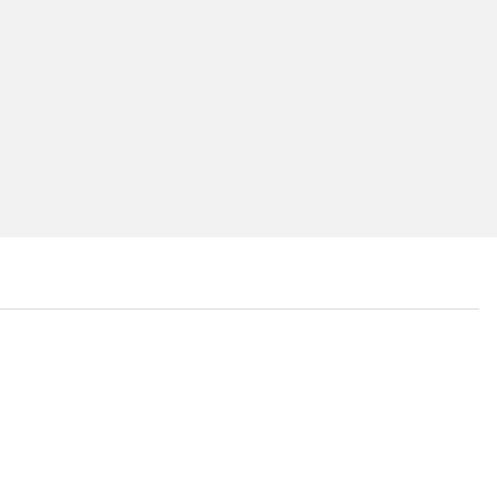
...
...