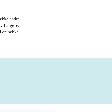
række andre
vil afgøre,
d en række