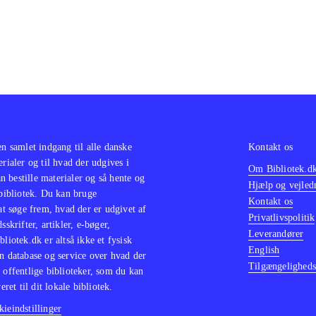
en samlet indgang til alle danske
Kontakt os
erialer og til hvad der udgives i
Om Bibliotek.d
 bestille materialer og så hente og
Hjælp og vejled
 bibliotek. Du kan bruge
Kontakt os
 at søge frem, hvad der er udgivet af
Privatlivspolitik
sskrifter, artikler, e-bøger,
Leverandører
bliotek.dk er altså ikke et fysisk
English
n database og service over hvad der
Tilgængeligheds
 offentlige biblioteker, som du kan
eret til dit lokale bibliotek.
ieindstillinger