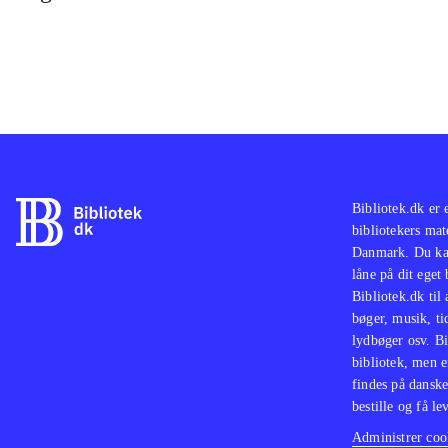
Bibliotek.dk er 
bibliotekers mat
Danmark. Du kan
låne på dit eget
Bibliotek.dk til
bøger, musik, tid
lydbøger osv. Bi
bibliotek, men e
findes på danske
bestille og få lev
Administrer cook