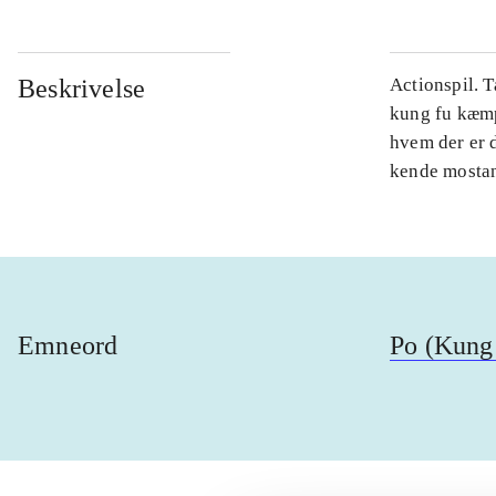
Beskrivelse
Actionspil. 
kung fu kæmpe
hvem der er 
kende mostand
Emneord
Po (Kung