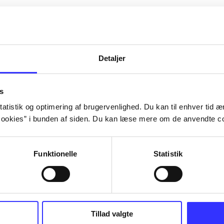
Artiklerne i
handler ofte om
lorem ipsum dolor sit amet ...
Tidsskrift
Detaljer
s
atistik og optimering af brugervenlighed. Du kan til enhver tid æn
ookies” i bunden af siden. Du kan læse mere om de anvendte co
Funktionelle
Statistik
Tillad valgte