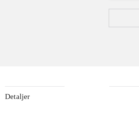
Detaljer
...
...
...
...