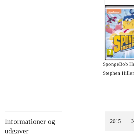
SpongeBob He
Stephen Hille
Informationer og
2015
N
udgaver