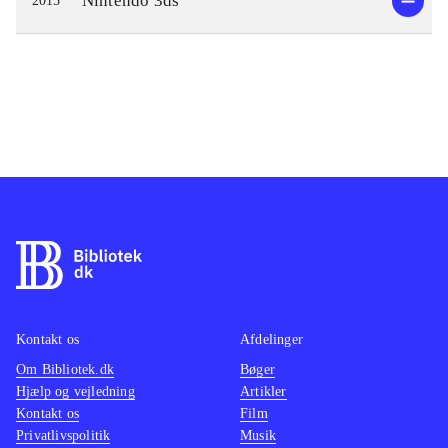
Nintendo 3ds
2015
Kontakt os
Afdelinger
Om Bibliotek.dk
Bøger
Hjælp og vejledning
Artikler
Kontakt os
Film
Privatlivspolitik
Musik