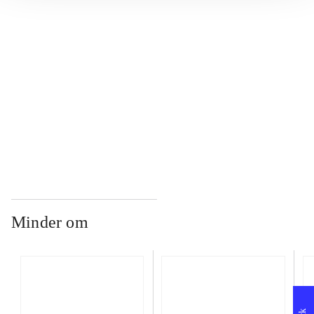
...
...
...
Minder om