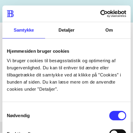
Samtykke
Detaljer
Om
Tidsskrift
Hjemmesiden bruger cookies
Artiklen er en del af
Vi bruger cookies til besøgsstatistik og optimering af
brugervenlighed. Du kan til enhver tid ændre eller
tilbagetrække dit samtykke ved at klikke på ”Cookies” i
lorem ipsum dolor sit amet ...
bunden af siden. Du kan læse mere om de anvendte
Tidsskrift
cookies under ”Detaljer”.
Artiklerne i
handler ofte om
Samtykkevalg
Nødvendig