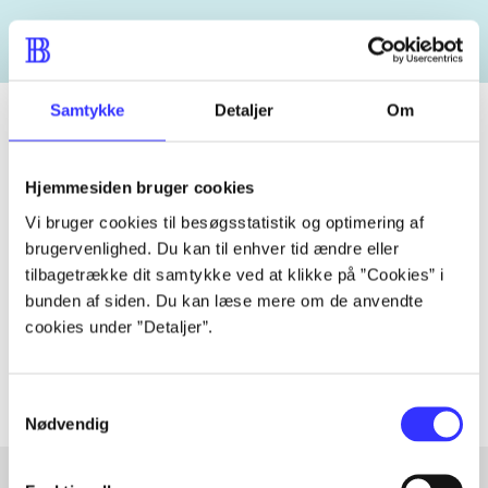
Samtykke
Detaljer
Om
Tidsskrift
Hjemmesiden bruger cookies
Artiklen er en del af
Vi bruger cookies til besøgsstatistik og optimering af
brugervenlighed. Du kan til enhver tid ændre eller
tilbagetrække dit samtykke ved at klikke på ”Cookies” i
lorem ipsum dolor sit amet ...
bunden af siden. Du kan læse mere om de anvendte
Tidsskrift
cookies under ”Detaljer”.
Artiklerne i
handler ofte om
Samtykkevalg
Nødvendig