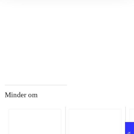
...
...
...
Minder om