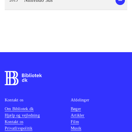
Nintendo 3ds
2015
Kontakt os
Afdelinger
Om Bibliotek.dk
Bøger
Hjælp og vejledning
Artikler
Kontakt os
Film
Privatlivspolitik
Musik