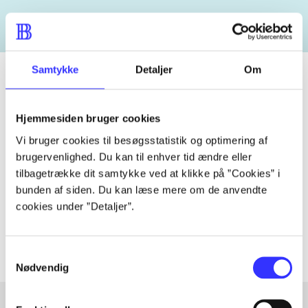
Samtykke
Detaljer
Om
Tidsskrift
Hjemmesiden bruger cookies
Artiklen er en del af
Vi bruger cookies til besøgsstatistik og optimering af
brugervenlighed. Du kan til enhver tid ændre eller
tilbagetrække dit samtykke ved at klikke på ”Cookies” i
lorem ipsum dolor sit amet ...
bunden af siden. Du kan læse mere om de anvendte
Tidsskrift
cookies under ”Detaljer”.
Artiklerne i
handler ofte om
Samtykkevalg
Nødvendig