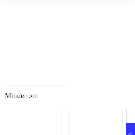
...
...
...
Minder om