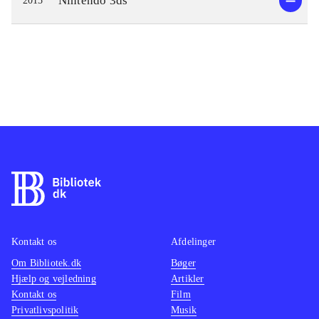
Nintendo 3ds
2015
Kontakt os
Afdelinger
Om Bibliotek.dk
Bøger
Hjælp og vejledning
Artikler
Kontakt os
Film
Privatlivspolitik
Musik