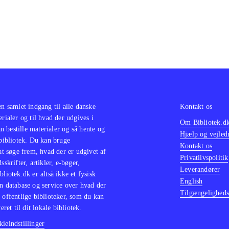
en samlet indgang til alle danske
Kontakt os
erialer og til hvad der udgives i
Om Bibliotek.d
 bestille materialer og så hente og
Hjælp og vejled
 bibliotek. Du kan bruge
Kontakt os
 at søge frem, hvad der er udgivet af
Privatlivspolitik
sskrifter, artikler, e-bøger,
Leverandører
bliotek.dk er altså ikke et fysisk
English
n database og service over hvad der
Tilgængeligheds
 offentlige biblioteker, som du kan
eret til dit lokale bibliotek.
ieindstillinger