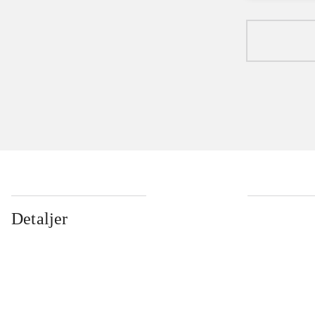
Detaljer
...
...
...
...