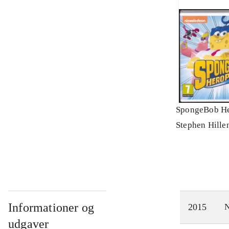
SpongeBob He
Stephen Hille
Informationer og
2015
N
udgaver