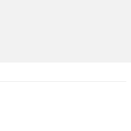
...
...