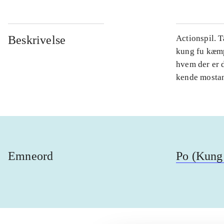
Beskrivelse
Actionspil. 
kung fu kæmpe
hvem der er 
kende mostand
Emneord
Po (Kung