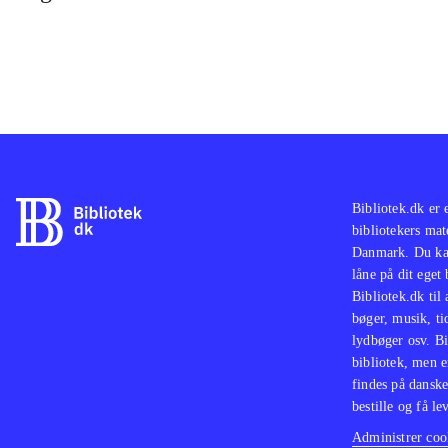
Bibliotek.dk er 
bibliotekers mat
Danmark. Du kan
låne på dit eget
Bibliotek.dk til
bøger, musik, tid
lydbøger osv. Bi
bibliotek, men e
findes på danske
bestille og få lev
Administrer cook