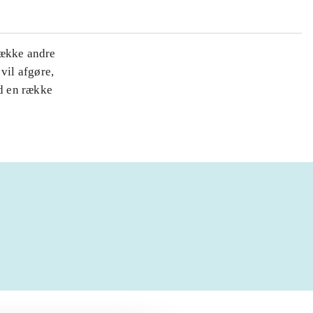
række andre
vil afgøre,
d en række