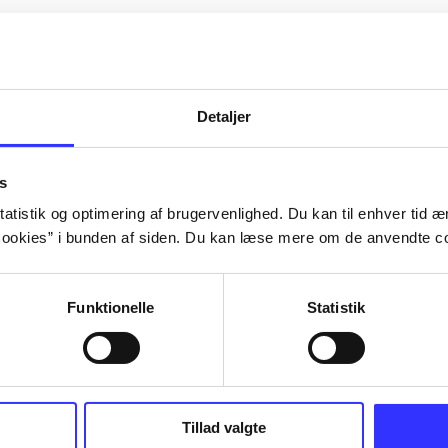
Artiklerne i
handler ofte om
lorem ipsum dolor sit amet ...
Tidsskrift
Detaljer
s
atistik og optimering af brugervenlighed. Du kan til enhver tid æn
ookies” i bunden af siden. Du kan læse mere om de anvendte co
Funktionelle
Statistik
Tillad valgte