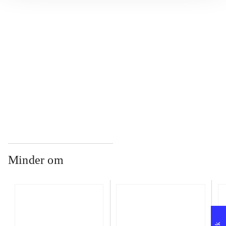
...
...
...
Minder om