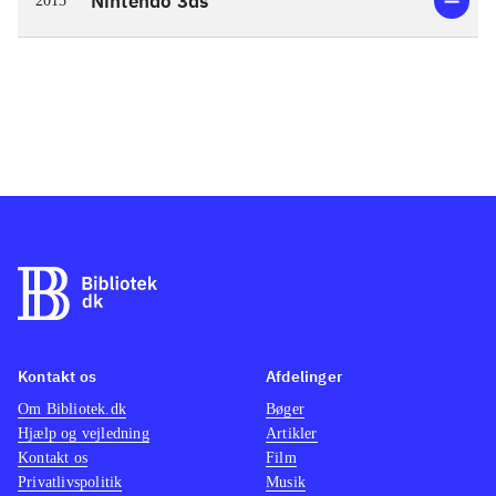
Nintendo 3ds
2015
Kontakt os
Afdelinger
Om Bibliotek.dk
Bøger
Hjælp og vejledning
Artikler
Kontakt os
Film
Privatlivspolitik
Musik