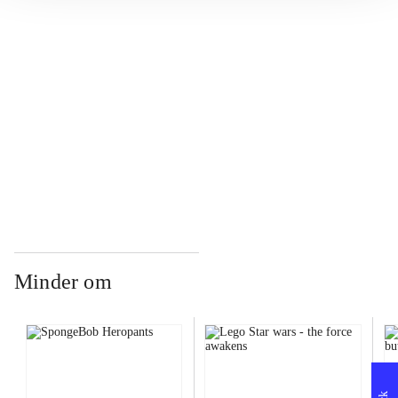
...
...
...
Minder om