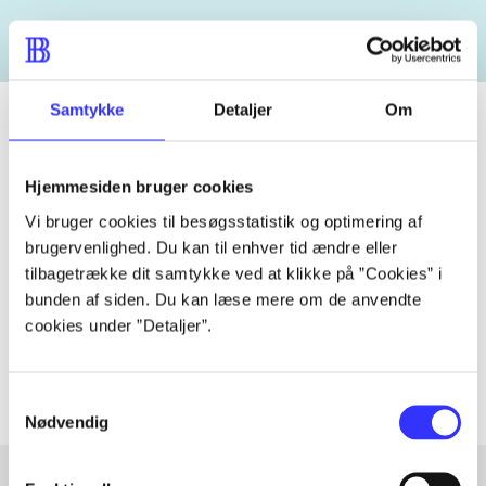
Samtykke
Detaljer
Om
Tidsskrift
Hjemmesiden bruger cookies
Artiklen er en del af
Vi bruger cookies til besøgsstatistik og optimering af
brugervenlighed. Du kan til enhver tid ændre eller
tilbagetrække dit samtykke ved at klikke på ”Cookies” i
lorem ipsum dolor sit amet ...
bunden af siden. Du kan læse mere om de anvendte
Tidsskrift
cookies under ”Detaljer”.
Artiklerne i
handler ofte om
Samtykkevalg
Nødvendig