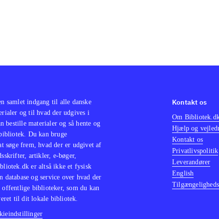
Kontakt os
en samlet indgang til alle danske
erialer og til hvad der udgives i
Om Bibliotek.d
 bestille materialer og så hente og
Hjælp og vejled
 bibliotek. Du kan bruge
Kontakt os
 at søge frem, hvad der er udgivet af
Privatlivspolitik
sskrifter, artikler, e-bøger,
Leverandører
bliotek.dk er altså ikke et fysisk
English
n database og service over hvad der
Tilgængeligheds
 offentlige biblioteker, som du kan
eret til dit lokale bibliotek.
ieindstillinger