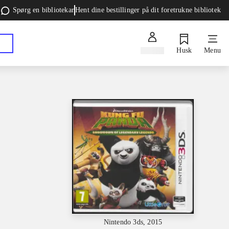
Spørg en bibliotekar
Hent dine bestillinger på dit foretrukne bibliotek
Log ind
Husk
Menu
Nintendo 3ds, 2015