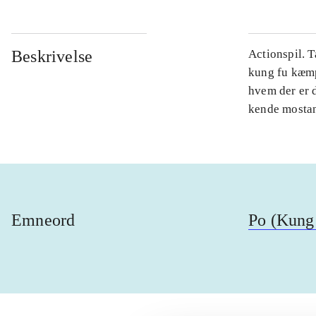
Beskrivelse
Actionspil. 
kung fu kæmpe
hvem der er 
kende mostand
Emneord
Po (Kung