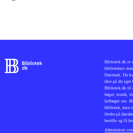
Bibliotek.dk er 
bibliotekers mat
Danmark. Du kan
låne på dit eget
Bibliotek.dk til
bøger, musik, tid
lydbøger osv. Bi
bibliotek, men e
findes på danske
bestille og få lev
Administrer cook