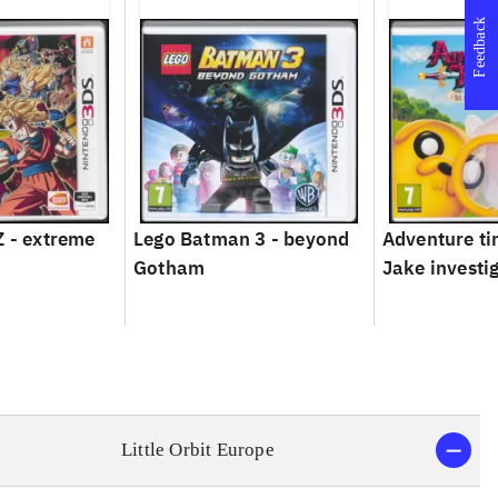
Feedback
Z - extreme
Lego Batman 3 - beyond
Adventure ti
Gotham
Jake investi
Little Orbit Europe