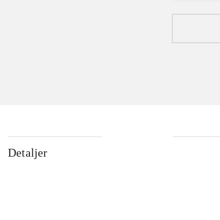
Detaljer
...
...
...
...