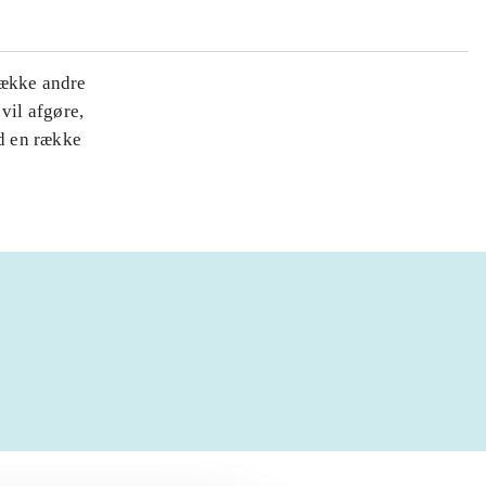
række andre
vil afgøre,
d en række