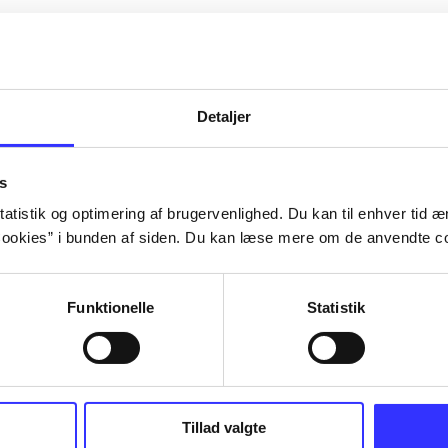
Artiklerne i
handler ofte
lorem ipsum dolor sit amet ...
Tidsskrift
Detaljer
s
atistik og optimering af brugervenlighed. Du kan til enhver tid æn
ookies” i bunden af siden. Du kan læse mere om de anvendte co
Funktionelle
Statistik
Tillad valgte