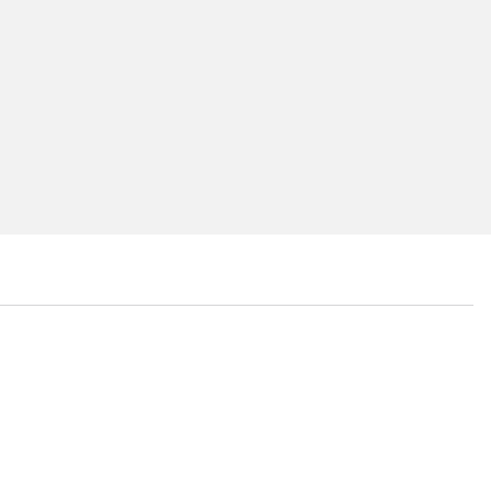
...
...