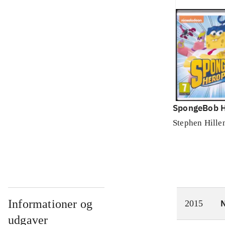
SpongeBob H
Stephen Hille
Informationer og
N
2015
udgaver