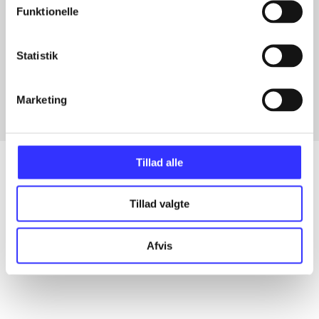
Funktionelle
Artikler med samme emner
Statistik
Fra
Marketing
Tillad alle
Tillad valgte
Artikler
Alle registrerede artikler fordelt på udgivelser
Afvis
...
...