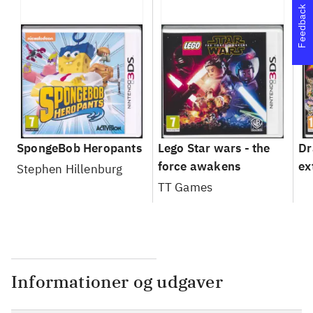
Feedback
SpongeBob Heropants
Lego Star wars - the
Dr
force awakens
ex
Stephen Hillenburg
TT Games
Informationer og udgaver