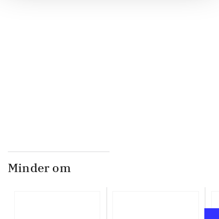
...
...
...
Minder om