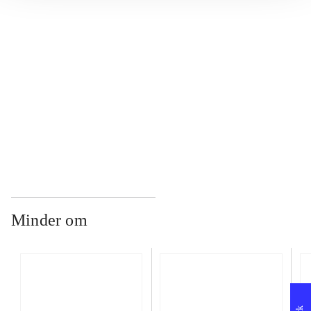
...
...
...
Minder om