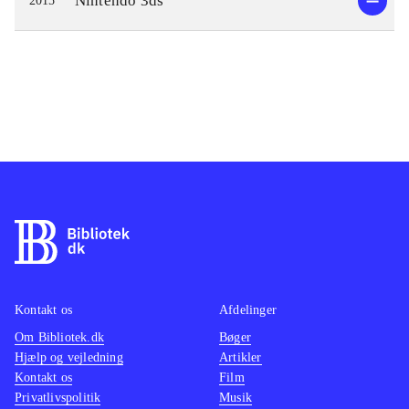
Nintendo 3ds
2015
Kontakt os
Afdelinger
Om Bibliotek.dk
Bøger
Hjælp og vejledning
Artikler
Kontakt os
Film
Privatlivspolitik
Musik