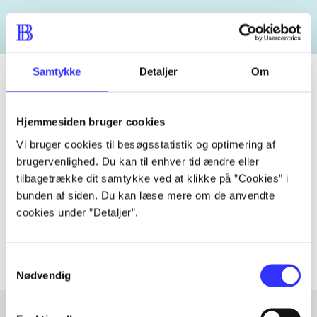
Samtykke
Detaljer
Om
Tidsskrift
Hjemmesiden bruger cookies
Artiklen er en del af
Vi bruger cookies til besøgsstatistik og optimering af
brugervenlighed. Du kan til enhver tid ændre eller
tilbagetrække dit samtykke ved at klikke på ”Cookies” i
lorem ipsum dolor sit amet ...
bunden af siden. Du kan læse mere om de anvendte
Tidsskrift
cookies under ”Detaljer”.
Artiklerne i
handler ofte om
Samtykkevalg
Nødvendig