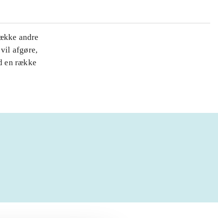
række andre
vil afgøre,
d en række