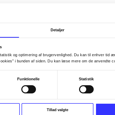
Artiklerne i
handler ofte om
lorem ipsum dolor sit amet ...
Tidsskrift
Detaljer
s
atistik og optimering af brugervenlighed. Du kan til enhver tid æn
ookies” i bunden af siden. Du kan læse mere om de anvendte co
Funktionelle
Statistik
Tillad valgte