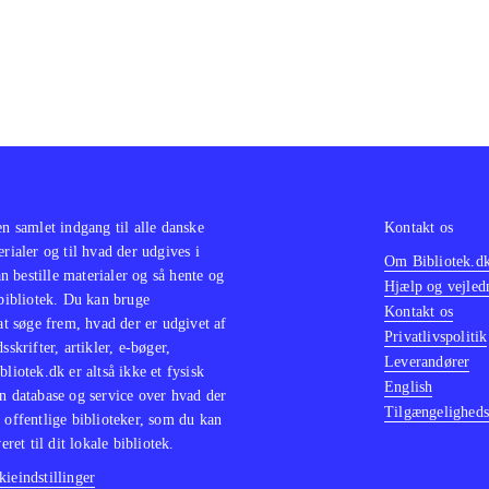
en samlet indgang til alle danske
Kontakt os
erialer og til hvad der udgives i
Om Bibliotek.d
 bestille materialer og så hente og
Hjælp og vejled
 bibliotek. Du kan bruge
Kontakt os
 at søge frem, hvad der er udgivet af
Privatlivspolitik
sskrifter, artikler, e-bøger,
Leverandører
bliotek.dk er altså ikke et fysisk
English
n database og service over hvad der
Tilgængeligheds
 offentlige biblioteker, som du kan
eret til dit lokale bibliotek.
ieindstillinger