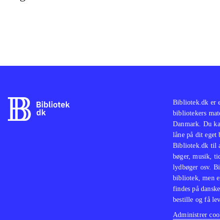
Bibliotek.dk er 
bibliotekers mat
Danmark. Du kan
låne på dit eget
Bibliotek.dk til
bøger, musik, tid
lydbøger osv. Bi
bibliotek, men e
findes på danske
bestille og få lev
Administrer cook