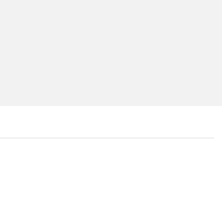
...
...