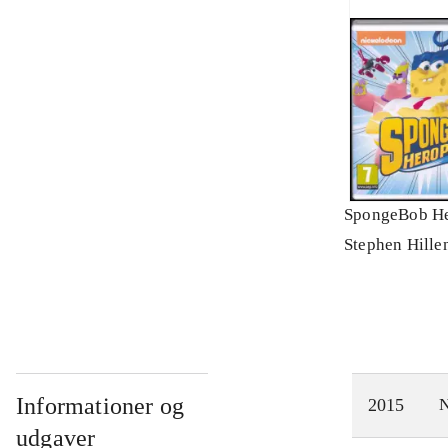
SpongeBob He
Stephen Hille
Informationer og
2015
N
udgaver