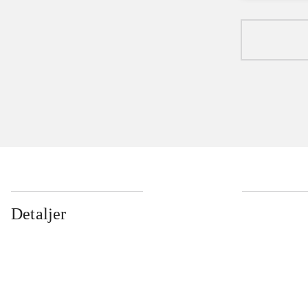
Detaljer
...
...
...
...