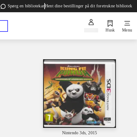
Spørg en bibliotekar
Hent dine bestillinger på dit foretrukne bibliotek
Log ind
Husk
Menu
Nintendo 3ds, 2015