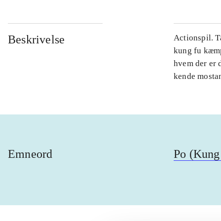
Beskrivelse
Actionspil. 
kung fu kæmpe
hvem der er 
kende mostand
Emneord
Po (Kung