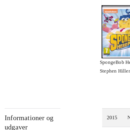
SpongeBob He
Stephen Hille
Informationer og
2015
N
udgaver