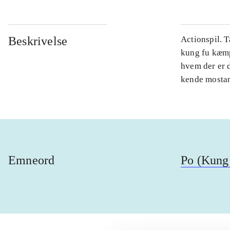
Beskrivelse
Actionspil. 
kung fu kæmpe
hvem der er 
kende mostand
Emneord
Po (Kung