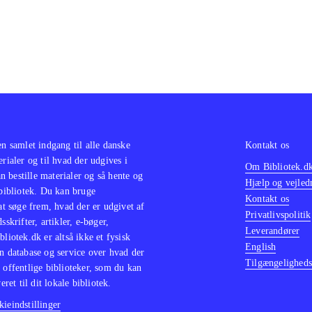
en samlet indgang til alle danske
Kontakt os
erialer og til hvad der udgives i
Om Bibliotek.d
 bestille materialer og så hente og
Hjælp og vejled
 bibliotek. Du kan bruge
Kontakt os
 at søge frem, hvad der er udgivet af
Privatlivspolitik
sskrifter, artikler, e-bøger,
Leverandører
bliotek.dk er altså ikke et fysisk
English
n database og service over hvad der
Tilgængeligheds
 offentlige biblioteker, som du kan
eret til dit lokale bibliotek.
ieindstillinger