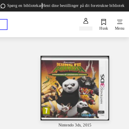
Spørg en bibliotekar
Hent dine bestillinger på dit foretrukne bibliotek
Log ind
Husk
Menu
Nintendo 3ds, 2015