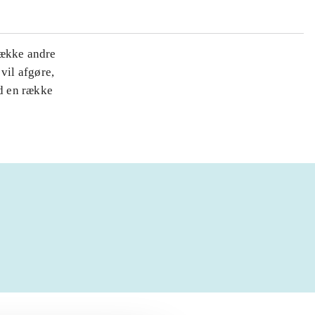
række andre
vil afgøre,
d en række