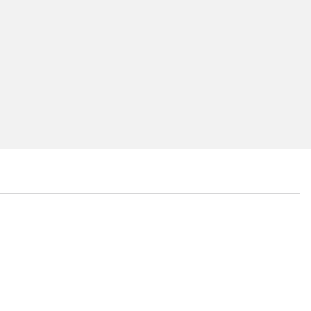
...
...