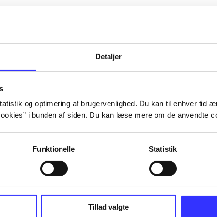
Artiklerne i
handler ofte om
lorem ipsum dolor sit amet ...
Tidsskrift
Detaljer
s
atistik og optimering af brugervenlighed. Du kan til enhver tid æn
ookies” i bunden af siden. Du kan læse mere om de anvendte co
Funktionelle
Statistik
Tillad valgte