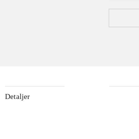
Detaljer
...
...
...
...