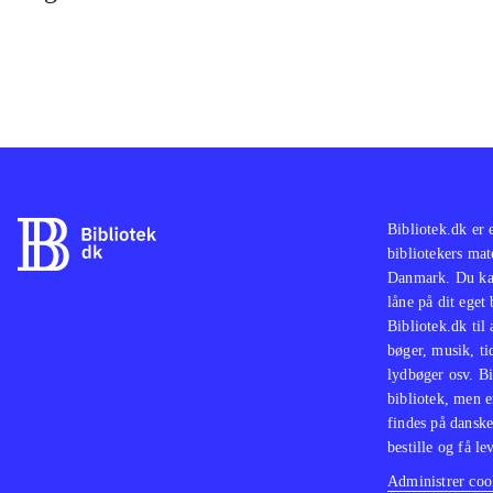
Bibliotek.dk er 
bibliotekers mat
Danmark. Du kan
låne på dit eget
Bibliotek.dk til
bøger, musik, tid
lydbøger osv. Bi
bibliotek, men e
findes på danske
bestille og få lev
Administrer cook