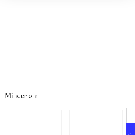
...
...
...
Minder om