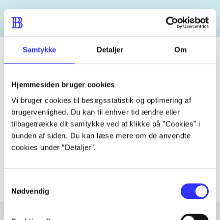
Samtykke
Detaljer
Om
Tidsskrift
Hjemmesiden bruger cookies
Artiklen er en del af
Vi bruger cookies til besøgsstatistik og optimering af
brugervenlighed. Du kan til enhver tid ændre eller
tilbagetrække dit samtykke ved at klikke på ”Cookies” i
lorem ipsum dolor sit amet ...
bunden af siden. Du kan læse mere om de anvendte
Tidsskrift
cookies under ”Detaljer”.
Artiklerne i
handler ofte om
Samtykkevalg
Nødvendig