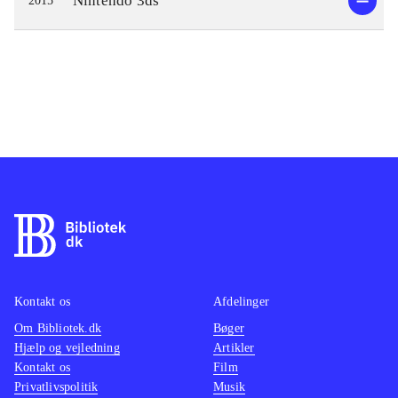
Nintendo 3ds
2015
Kontakt os
Afdelinger
Om Bibliotek.dk
Bøger
Hjælp og vejledning
Artikler
Kontakt os
Film
Privatlivspolitik
Musik