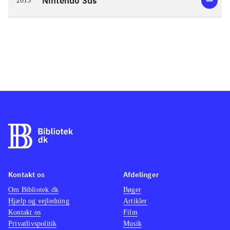
Nintendo 3ds
2015
Kontakt os
Afdelinger
Om Bibliotek.dk
Bøger
Hjælp og vejledning
Artikler
Kontakt os
Film
Privatlivspolitik
Musik