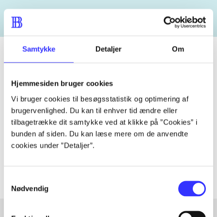
Samtykke
Detaljer
Om
Tidsskrift
Hjemmesiden bruger cookies
Artiklen er en del af
Vi bruger cookies til besøgsstatistik og optimering af
brugervenlighed. Du kan til enhver tid ændre eller
tilbagetrække dit samtykke ved at klikke på ”Cookies” i
lorem ipsum dolor sit amet ...
bunden af siden. Du kan læse mere om de anvendte
Tidsskrift
cookies under ”Detaljer”.
Artiklerne i
handler ofte om
Samtykkevalg
Nødvendig