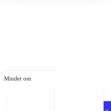
...
...
...
Minder om