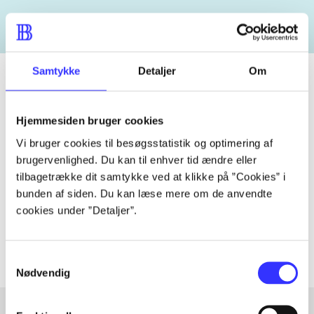
Samtykke
Detaljer
Om
Tidsskrift
Hjemmesiden bruger cookies
Artiklen er en del af
Vi bruger cookies til besøgsstatistik og optimering af
brugervenlighed. Du kan til enhver tid ændre eller
tilbagetrække dit samtykke ved at klikke på ”Cookies” i
lorem ipsum dolor sit amet ...
bunden af siden. Du kan læse mere om de anvendte
Tidsskrift
cookies under ”Detaljer”.
Artiklerne i
handler ofte om
Samtykkevalg
Nødvendig