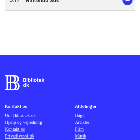
Nintendo 3ds
2015
Kontakt os
Afdelinger
Om Bibliotek.dk
Bøger
Hjælp og vejledning
Artikler
Kontakt os
Film
Privatlivspolitik
Musik