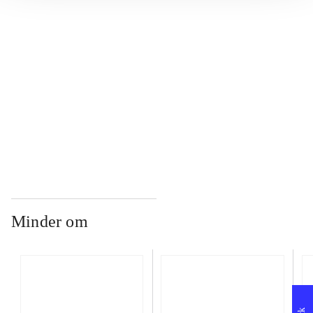
...
...
...
Minder om