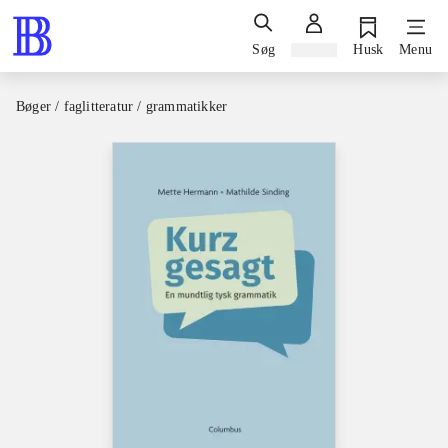
Søg
Log ind
Husk
Menu
Bøger / faglitteratur / grammatikker