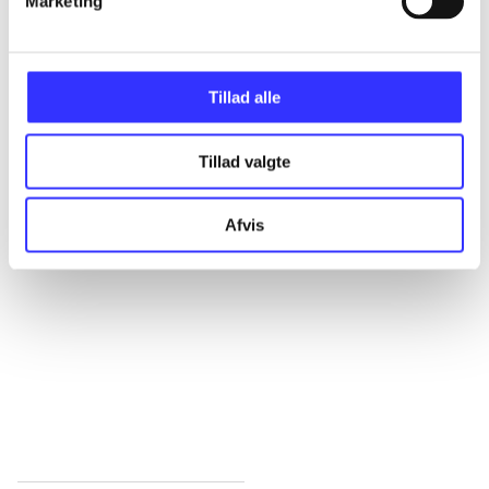
Marketing
Alle registrerede artikler fordelt på udgivelser
...
Tillad alle
...
Tillad valgte
...
Afvis
...
...