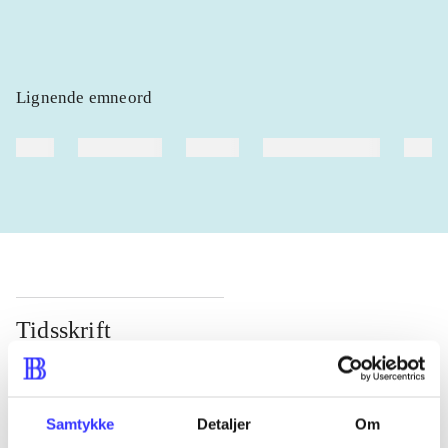
Lignende emneord
heste
børnebøger
ridning
hestesygdomme
vokal
Tidsskrift
Artiklen er en del af
lorem ipsum dolor sit amet ...
Samtykke
Detaljer
Om
Tidsskrift