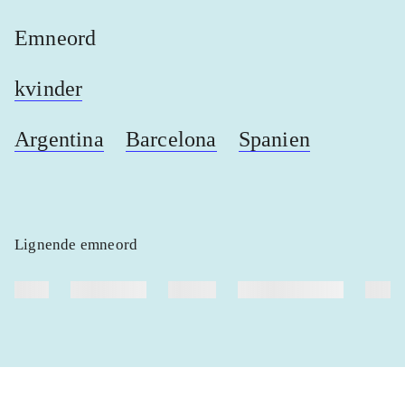
Emneord
kvinder
Argentina
Barcelona
Spanien
Lignende emneord
heste
børnebøger
ridning
hestesygdomme
vokal