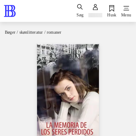
Søg
Log ind
Husk
Menu
Bøger / skønlitteratur / romaner