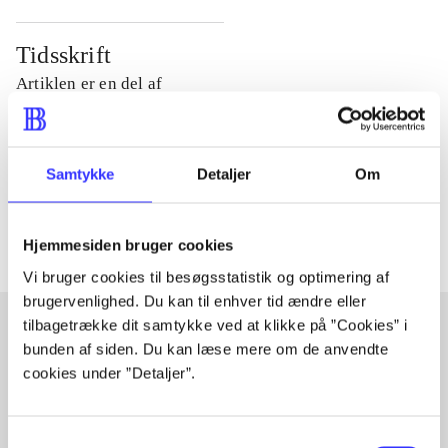
Tidsskrift
Artiklen er en del af
lorem ipsum dolor sit amet ...
Tidsskrift
Samtykke
Detaljer
Om
Artiklerne i
handler ofte om
Hjemmesiden bruger cookies
Vi bruger cookies til besøgsstatistik og optimering af
brugervenlighed. Du kan til enhver tid ændre eller
tilbagetrække dit samtykke ved at klikke på ”Cookies” i
bunden af siden. Du kan læse mere om de anvendte
Artikler med samme emner
cookies under ”Detaljer”.
Fra
Samtykkevalg