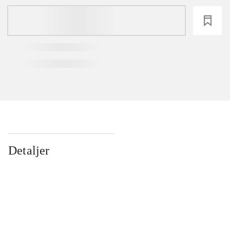
loading
Detaljer
...
...
...
...
...
...