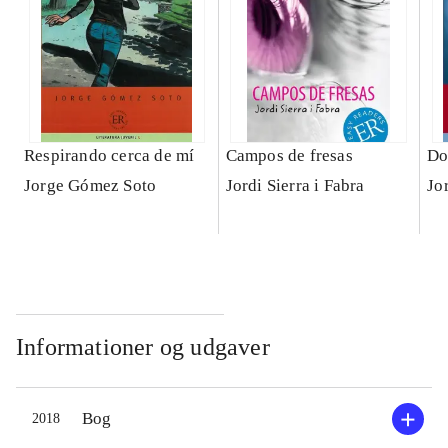
Respirando cerca de mí
Campos de fresas
Do
Jorge Gómez Soto
Jordi Sierra i Fabra
Jo
Informationer og udgaver
Bog
2018