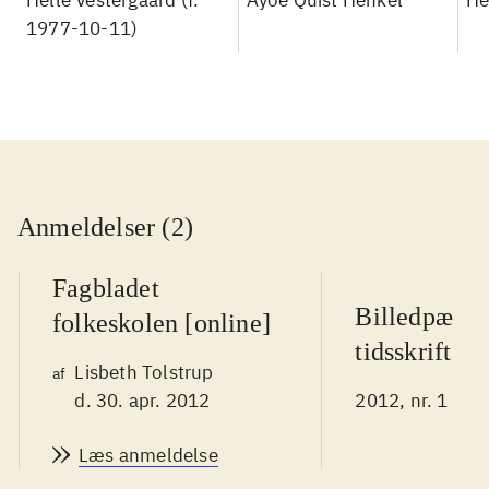
Helle Vestergaard (f.
Ayoe Quist Henkel
He
håndbog til en
1977-10-11)
meningsfuld
litteraturundervisning
Anmeldelser (2)
Fagbladet
Billedpædag
folkeskolen [online]
tidsskrift
Lisbeth Tolstrup
af
d. 30. apr. 2012
2012, nr. 1
Læs anmeldelse