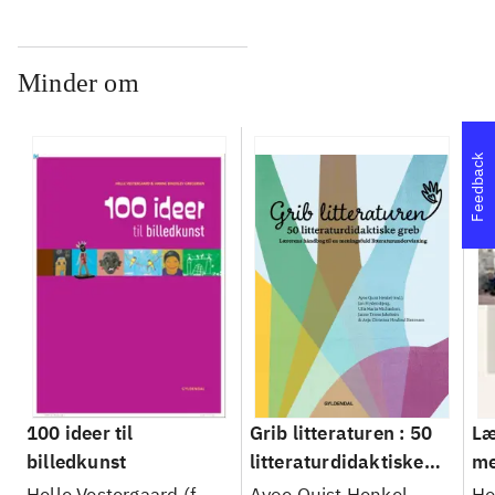
Minder om
Feedback
100 ideer til
Grib litteraturen : 50
Læ
billedkunst
litteraturdidaktiske
me
greb : lærerens