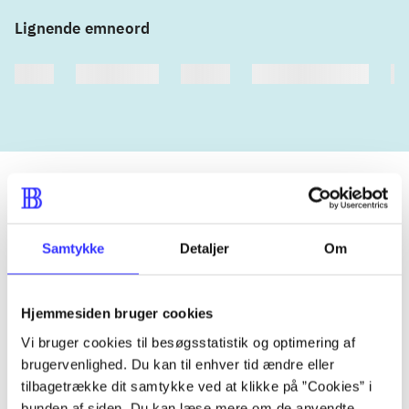
Lignende emneord
heste
børnebøger
ridning
hestesygdomme
vo
Tidsskrift
Samtykke
Detaljer
Om
Artiklen er en del af
Hjemmesiden bruger cookies
lorem ipsum dolor sit amet ...
Tidsskrift
Vi bruger cookies til besøgsstatistik og optimering af
brugervenlighed. Du kan til enhver tid ændre eller
Artiklerne i
handler ofte om
tilbagetrække dit samtykke ved at klikke på ”Cookies” i
bunden af siden. Du kan læse mere om de anvendte