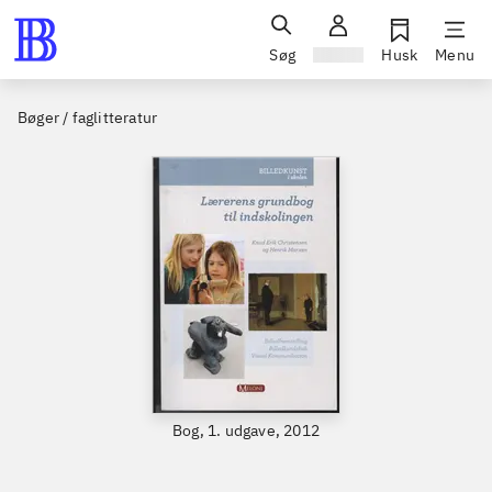
Søg
Log ind
Husk
Menu
Bøger / faglitteratur
Bog, 1. udgave, 2012