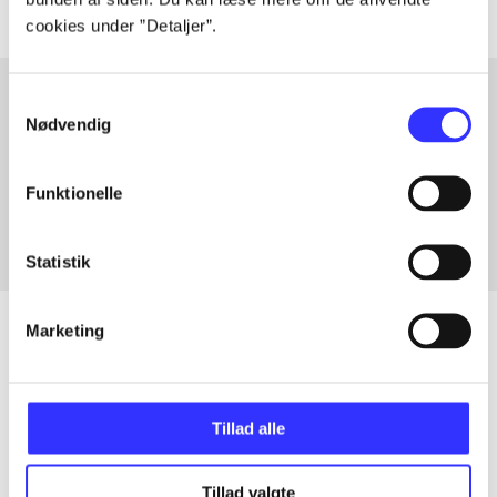
cookies under ”Detaljer”.
Samtykkevalg
Nødvendig
Artikler med samme emner
Fra
Funktionelle
Statistik
Marketing
Artikler
Tillad alle
Alle registrerede artikler fordelt på udgivelser
...
Tillad valgte