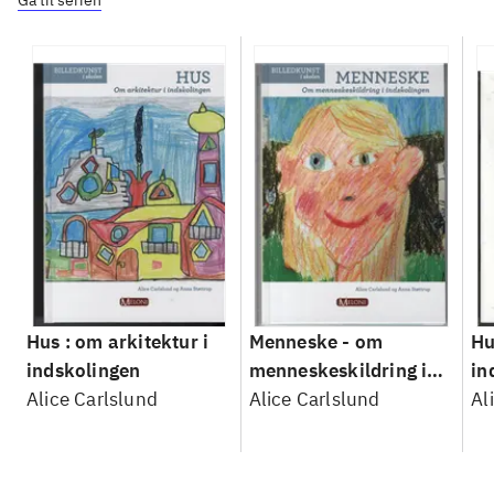
Gå til serien
Hus : om arkitektur i
Menneske - om
Hu
indskolingen
menneskeskildring i
in
Alice Carlslund
indskolingen
Alice Carlslund
Læ
Al