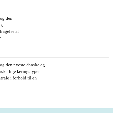
 og den
og
dragelse af
e.
e og den nyeste danske og
skellige læringstyper
ale i forhold til en