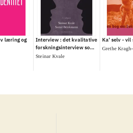
v læring og
Interview : det kvalitative
Ka' selv - vil
forskningsinterview som
Grethe Kragh
håndværk
Steinar Kvale