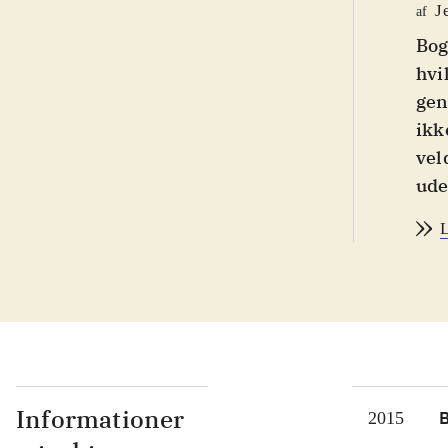
J
af
Bog
hvi
gen
ikk
vel
ude
og 
L
for
om 
und
for
spr
hve
ung
Informationer
2015
bag