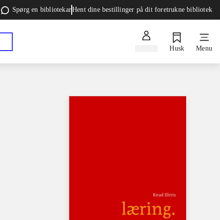
Spørg en bibliotekar
Hent dine bestillinger på dit foretrukne bibliotek
Log ind
Husk
Menu