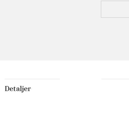
Detaljer
...
...
...
...