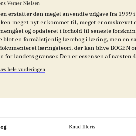
ens Verner Nielsen
en erstatter den meget anvendte udgave fra 1999 i f
lken meget nyt er kommet til, meget er omskrevet o
nemgået og opdateret i forhold til seneste forsknin
e blot en formålstjenlig lærebog i læring, men en s
dokumenteret læringsteori, der kan blive BOGEN o
n for landets grænser. Den er essensen af næsten 4
teoretisk forskning og publiceringsvirksomhed og 
æs hele vurderingen
holder sig til den internationale teoridannelse, der 
læring. Bogen henvender sig til alle nuværende 
ervisere på alle niveauer i uddannelsessystemet. O
billedligt klart og omhyggeligt skrevet i et velfung
og med logisk opbygning og disponering og opsumm
rt afsnit, at den også kan bruges til opgaveskrivnin
domsuddannelserne. Efter afsnit med definitioner,
Bog
Knud Illeris
grundsstof gennemgås over mange afsnit den ove