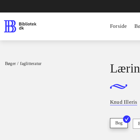
Forside
B
Bøger / faglitteratur
Læri
Knud Illeris
Bog