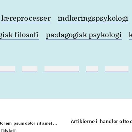
læreprocesser
indlæringspsykologi
sk filosofi
pædagogisk psykologi
ebøger
ridning
hestesygdomme
vokal
sygdomme
Artiklerne i
handler ofte
lorem ipsum dolor sit amet ...
Tidsskrift