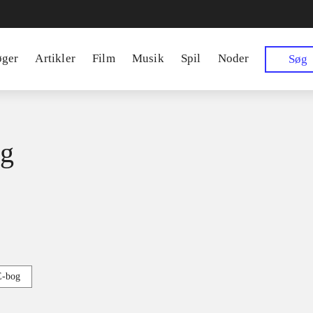
øger
Artikler
Film
Musik
Spil
Noder
Søg
ng
E-bog