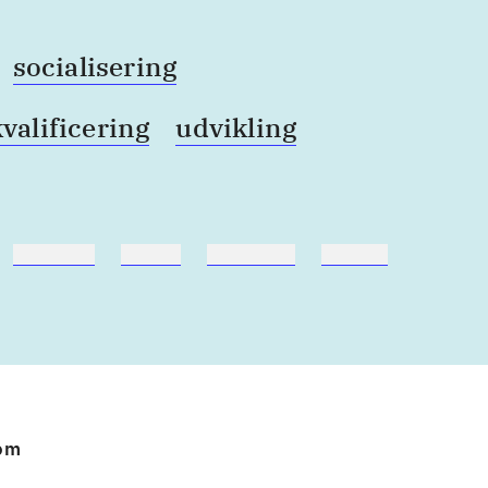
socialisering
kvalificering
udvikling
hestesport
træning
skolebøger
hesteavl
 om