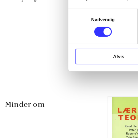
Samtykkevalg
...
Nødvendig
...
Afvis
...
Minder om