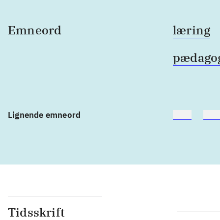
Emneord
læring
pædagogi
Lignende emneord
heste
børn
Tidsskrift