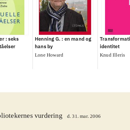
er : seks
Henning G. : en mand og
Transformati
tåelser
hans by
identitet
Lone Howard
Knud Illeris
liotekernes vurdering
d. 31. mar. 2006