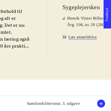
Sygeplejersken
Feedback
orhold til
g alt er
Henrik Vinter Billescho
af
g. Det er nu
Årg. 106, nr. 20 (2006)
amlet,
Læs anmeldelse
m læring også
0 års praktisk
samler og
aktuelt findes
og kommende
g den er så
erende, enkelt
eringer efter
g i
 fakta og
Samfundslitteratur, 3. udgave
rbevisende