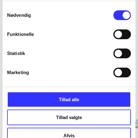
...
Samtykkevalg
Nødvendig
...
Funktionelle
...
Statistik
Marketing
Læs og forstå
Tillad alle
Gå til serien
Tillad valgte
Afvis