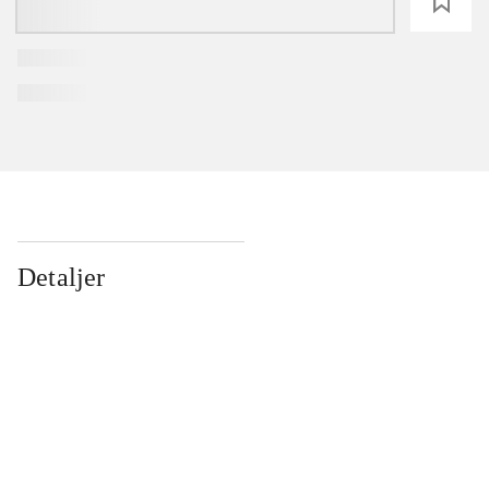
loading
Detaljer
...
...
...
...
...
...
...
...