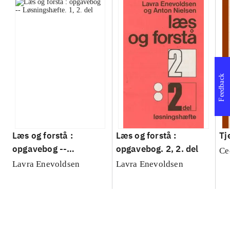
Feedback
Læs og forstå :
Læs og forstå :
Tj
opgavebog --
opgavebog. 2, 2. del
Ce
Løsningshæfte. 1, 2.
Lavra Enevoldsen
Lavra Enevoldsen
del