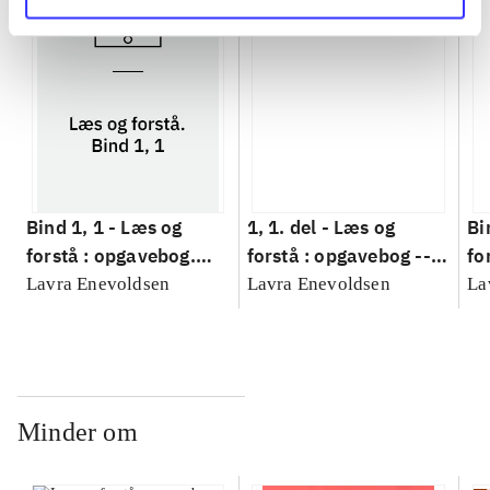
Bind 1, 1 -
Læs og
1, 1. del -
Læs og
Bi
forstå : opgavebog.
forstå : opgavebog --
fo
Bind 1, 1
Løsningshæfte. 1, 1.
Bi
Lavra Enevoldsen
Lavra Enevoldsen
La
del
Minder om