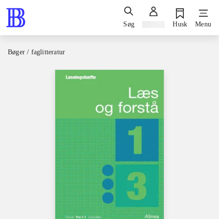
Søg
Log ind
Husk
Menu
Bøger / faglitteratur