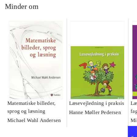
Minder om
Matematiske billeder,
Læsevejledning i praksis
Læ
sprog og læsning
fa
Hanne Møller Pedersen
for
Michael Wahl Andersen
Mi
ma
ko