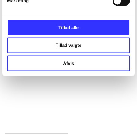
Alle registrerede artikler fordelt på udgivelser
Marketing
...
Tillad alle
...
Tillad valgte
...
Afvis
...
...