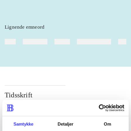
Lignende emneord
heste
børnebøger
ridning
hestesygdomme
vokal
Tidsskrift
Artiklen er en del af
lorem ipsum dolor sit amet ...
Samtykke
Detaljer
Om
Tidsskrift