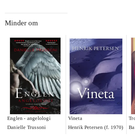
Minder om
Englen - angelologi
Vineta
Tr
Danielle Trussoni
Henrik Petersen (f. 1970)
Ba