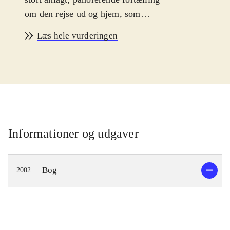
om den rejse ud og hjem, som
rytteren Elm foretager på sin ikke
Læs hele vurderingen
helt almindelige hest Askeman. Først
over Ledens Bjerge til skovene, siden
til staden, dalen, heden over
højlandet til kilderne, havet og
tilbage. En farefuld færden på
hesteryg gennem et noget nær
parallelt Tolkien-univers hvor mødet
Informationer og udgaver
med venner og fjender som Handler,
Lømmel, Tyr, Salt Hane, pigen
Bog
2002
Rosmarin, de blå mænd m.fl.
undervejs byder på alskens risici,
kampe og sejre. En magisk fantasy-
odyssé gennem et tidløst univers, der
med sit eventyrskær ikke lader sig