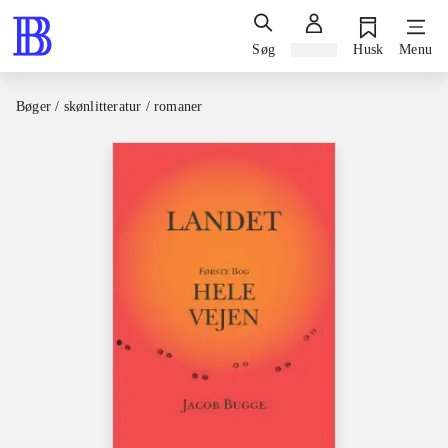
Søg
Log ind
Husk
Menu
Bøger / skønlitteratur / romaner