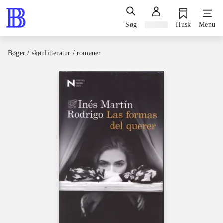
Søg
Log ind
Husk
Menu
Bøger / skønlitteratur / romaner