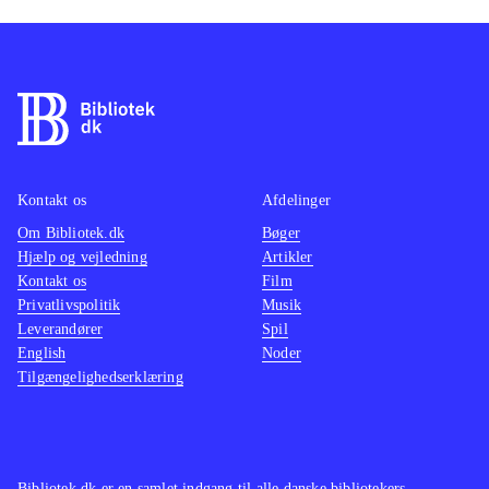
Kontakt os
Afdelinger
Om Bibliotek.dk
Bøger
Hjælp og vejledning
Artikler
Kontakt os
Film
Privatlivspolitik
Musik
Leverandører
Spil
English
Noder
Tilgængelighedserklæring
Bibliotek.dk er en samlet indgang til alle danske bibliotekers