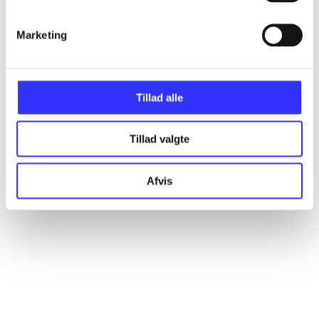
Marketing
Artikler
Alle registrerede artikler fordelt på udgivelser
Tillad alle
...
Tillad valgte
...
Afvis
...
...
...