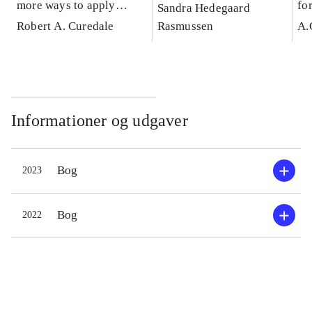
more ways to apply
fo
Sandra Hedegaard
design thinking
Robert A. Curedale
Rasmussen
A.
Informationer og udgaver
Bog
2023
Bog
2022