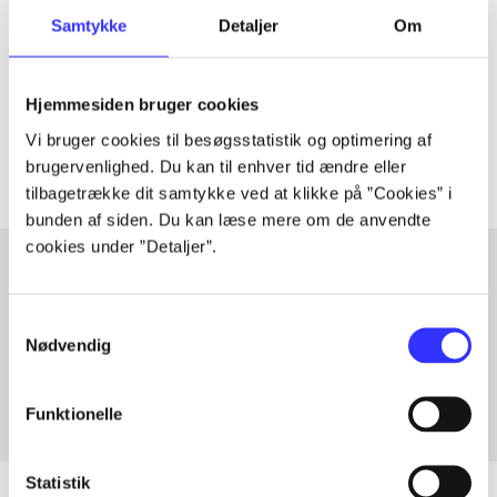
Samtykke
Detaljer
Om
lorem ipsum dolor sit amet ...
Tidsskrift
Hjemmesiden bruger cookies
Artiklerne i
handler ofte om
Vi bruger cookies til besøgsstatistik og optimering af
brugervenlighed. Du kan til enhver tid ændre eller
tilbagetrække dit samtykke ved at klikke på ”Cookies” i
bunden af siden. Du kan læse mere om de anvendte
cookies under ”Detaljer”.
Artikler med samme emner
Samtykkevalg
Nødvendig
Fra
Funktionelle
Statistik