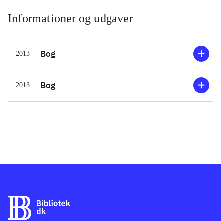
kan lide. Retterne tager ikke lang tid,
Informationer og udgaver
så de små kokkes tålmodighed bliver
ikke sat på prøve. Der er mange
Bog
2013
forskellige slags retter at vælge
mellem, bl.a. snacks, frokostretter og
bagværk. Opskrifterne er opbygget
Bog
2013
sådan, at ingredienserne præsenteres i
tegninger med klar angivelse af mål
ud for, og derefter er der beskrevet i
enkle trin, hvordan man tilbereder
retten. Bogen er illustreret af Birgitte
Ahlmann, der har flere andre værker
bag sig, og de fine tegninger
appellerer til de små
.
I bibliotekerne findes i forvejen
Monsterkogebogen, 2006, der dog til