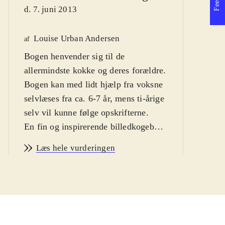
d. 7. juni 2013
Louise Urban Andersen
af
Po
Bogen henvender sig til de
K
af
allermindste kokke og deres forældre.
d
Bogen kan med lidt hjælp fra voksne
selvlæses fra ca. 6-7 år, mens ti-årige
selv vil kunne følge opskrifterne
.
En fin og inspirerende billedkogebog
for de mindste kokke i familien.
Læs hele vurderingen
Forfatteren opfordrer til at tage
børnene med i madlavning, også
selvom det tager lidt længere tid. Der
er i bogen lagt vægt på, at det er
nemme opskrifter på lækker og
fedtfattig mad, som de fleste børn