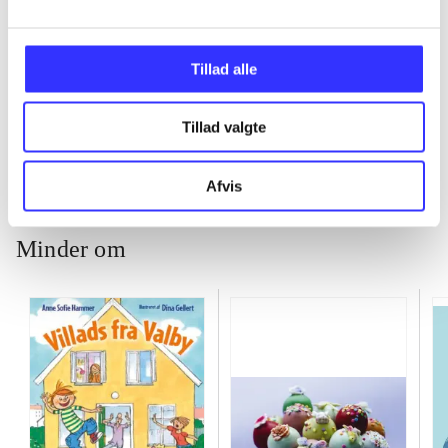
...
Tillad alle
...
Tillad valgte
Afvis
Minder om