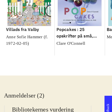
Villads fra Valby
Popcakes : 25
Ba
opskrifter på små,
Anne Sofie Hammer (f.
Me
lækre kager på pind
1972-02-05)
Clare O'Connell
Anmeldelser (2)
Feedback
Bibliotekernes vurdering