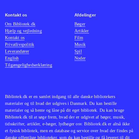
forskel for denne arbejder i rim og
Kontakt os
Afdelinger
har givet retterne ulækre navne
.
Om Bibliotek.dk
Bøger
En dejlig billedkogebog for familiens
Hjælp og vejledning
Artikler
mindste fra ca. 6 år med hjælp fra
Kontakt os
Film
voksne, og til selvstændig
Privatlivspolitik
Musik
Leverandører
madlavning for børn fra ca. 10 år.
Spil
English
Noder
Opskrifterne er enkelt opbygget og
Tilgængelighedserklæring
ledsaget af fine tegninger, der gør
madlavningen let for de små. Bogen
vil helt sikkert have mange læsere og
udøvere
.
Bibliotek.dk er en samlet indgang til alle danske bibliotekers
materialer og til hvad der udgives i Danmark. Du kan bestille
materialer og så hente og låne på dit eget bibliotek. Du kan bruge
Bibliotek.dk til at søge frem, hvad der er udgivet af bøger, musik,
tidsskrifter, artikler, e-bøger, lydbøger osv. Bibliotek.dk er altså ikke
et fysisk bibliotek, men en database og service over hvad der findes på
danske offentlige biblioteker, som du kan bestille og få leveret til dit