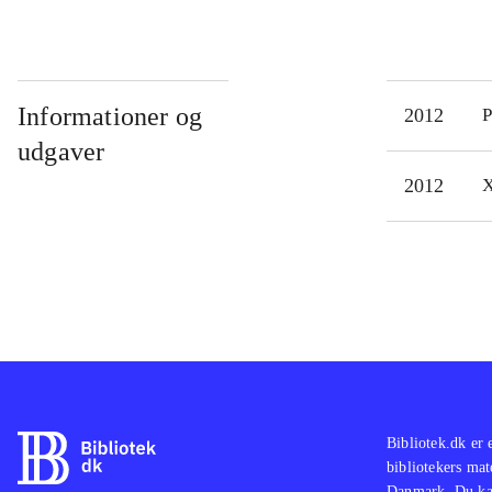
Informationer og
2012
P
udgaver
2012
X
Bibliotek.dk er 
bibliotekers mat
Danmark. Du kan