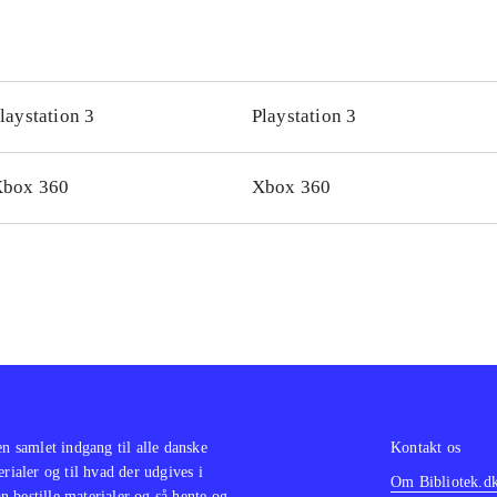
laystation 3
Playstation 3
box 360
Xbox 360
en samlet indgang til alle danske
Kontakt os
erialer og til hvad der udgives i
Om Bibliotek.d
 bestille materialer og så hente og