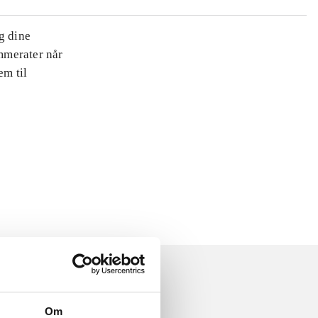
ug dine
ammerater når
m til
Om