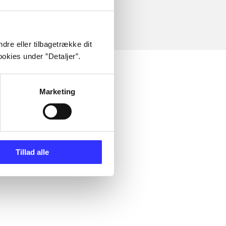
dre eller tilbagetrække dit
okies under ”Detaljer”.
Marketing
Tillad alle