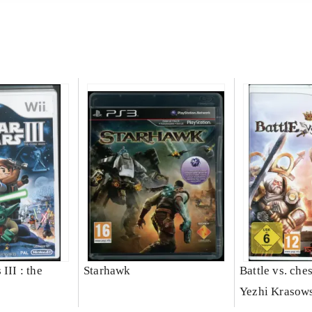
III : the
Starhawk
Battle vs. che
Yezhi Krasow