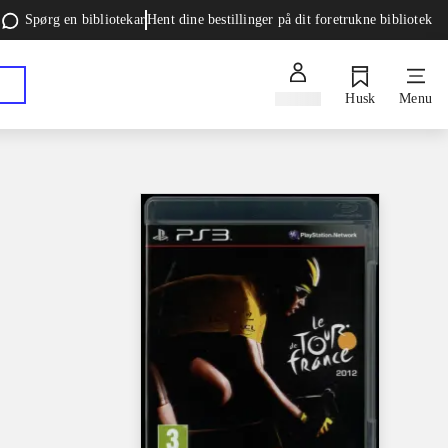
Spørg en bibliotekar
Hent dine bestillinger på dit foretrukne bibliotek
Log ind
Husk
Menu