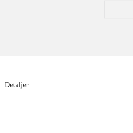
Detaljer
...
...
...
...