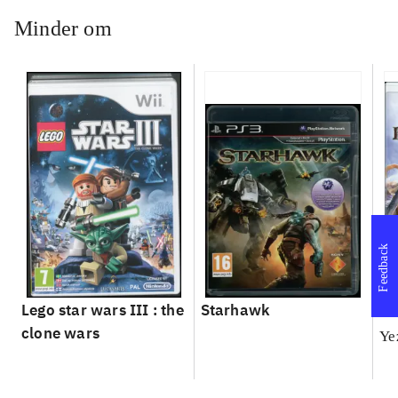
Minder om
Feedback
Lego star wars III : the
Starhawk
Ba
clone wars
Ye