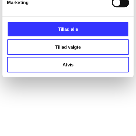
Marketing
Alle registrerede artikler fordelt på udgivelser
...
Tillad alle
...
Tillad valgte
...
Afvis
...
...