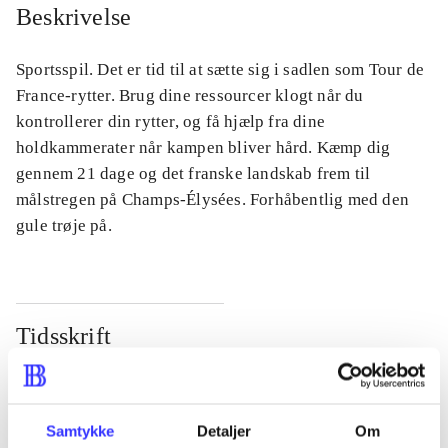
Beskrivelse
Sportsspil. Det er tid til at sætte sig i sadlen som Tour de
France-rytter. Brug dine ressourcer klogt når du
kontrollerer din rytter, og få hjælp fra dine
holdkammerater når kampen bliver hård. Kæmp dig
gennem 21 dage og det franske landskab frem til
målstregen på Champs-Élysées. Forhåbentlig med den
gule trøje på.
Tidsskrift
Artiklen er en del af
lorem ipsum dolor sit amet ...
Samtykke
Detaljer
Om
Tidsskrift