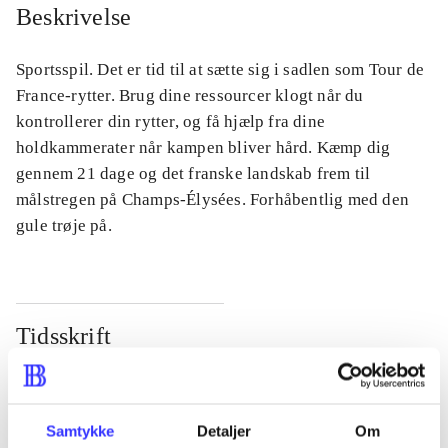
Beskrivelse
Sportsspil. Det er tid til at sætte sig i sadlen som Tour de
France-rytter. Brug dine ressourcer klogt når du
kontrollerer din rytter, og få hjælp fra dine
holdkammerater når kampen bliver hård. Kæmp dig
gennem 21 dage og det franske landskab frem til
målstregen på Champs-Élysées. Forhåbentlig med den
gule trøje på.
Tidsskrift
Artiklen er en del af
lorem ipsum dolor sit amet ...
Samtykke
Detaljer
Om
Tidsskrift