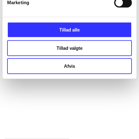
Marketing
Alle registrerede artikler fordelt på udgivelser
...
Tillad alle
...
Tillad valgte
...
Afvis
...
...