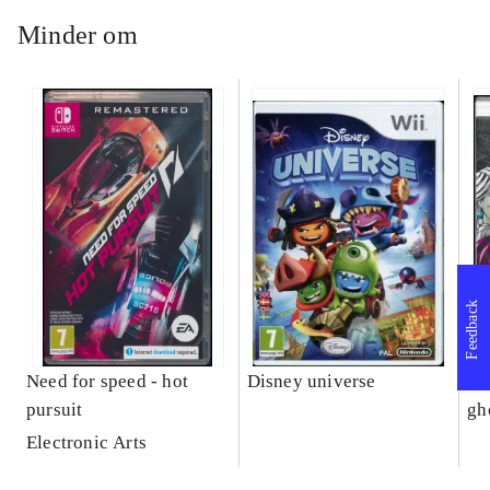
Minder om
Feedback
Need for speed - hot
Disney universe
Mo
pursuit
gh
Electronic Arts