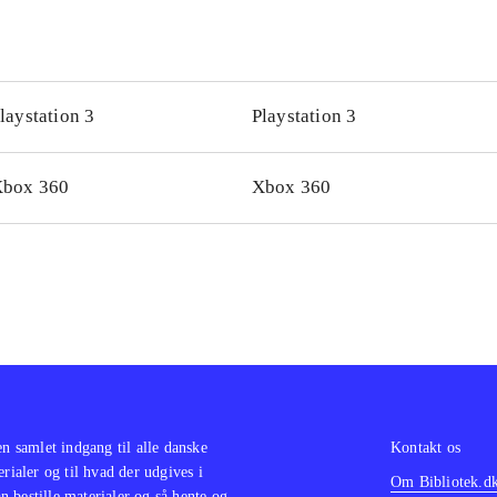
laystation 3
Playstation 3
box 360
Xbox 360
en samlet indgang til alle danske
Kontakt os
erialer og til hvad der udgives i
Om Bibliotek.d
 bestille materialer og så hente og