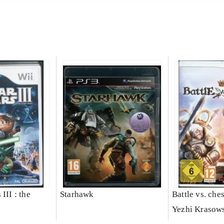
III : the
Starhawk
Battle vs. che
Yezhi Krasow