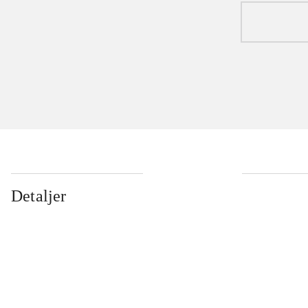
Detaljer
...
...
...
...