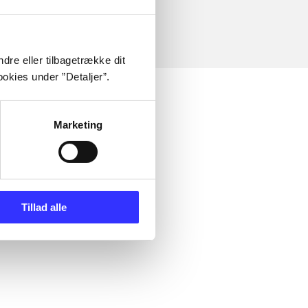
dre eller tilbagetrække dit
okies under ”Detaljer”.
Marketing
Tillad alle