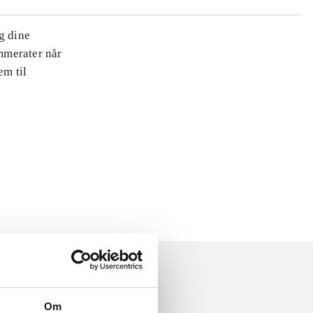
ug dine
ammerater når
m til
Om