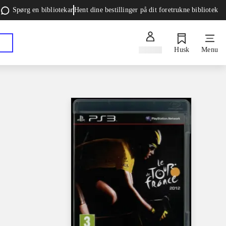
Spørg en bibliotekar
Hent dine bestillinger på dit foretrukne bibliotek
Log ind
Husk
Menu