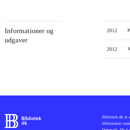
Informationer og
2012
P
udgaver
2012
X
Bibliotek.dk er 
bibliotekers mat
Danmark. Du kan