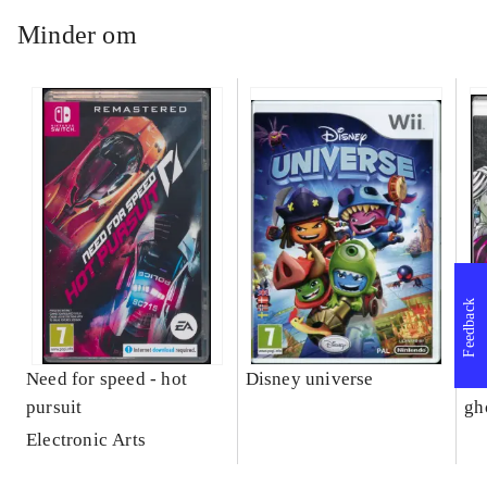
Minder om
Feedback
Need for speed - hot
Disney universe
Mo
pursuit
gh
Electronic Arts