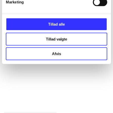
Marketing
Alle registrerede artikler fordelt på udgivelser
...
Tillad alle
...
Tillad valgte
...
Afvis
...
...