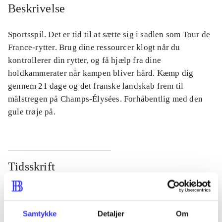
Beskrivelse
Sportsspil. Det er tid til at sætte sig i sadlen som Tour de
France-rytter. Brug dine ressourcer klogt når du
kontrollerer din rytter, og få hjælp fra dine
holdkammerater når kampen bliver hård. Kæmp dig
gennem 21 dage og det franske landskab frem til
målstregen på Champs-Élysées. Forhåbentlig med den
gule trøje på.
Tidsskrift
Artiklen er en del af
lorem ipsum dolor sit amet ...
Samtykke
Detaljer
Om
Tidsskrift