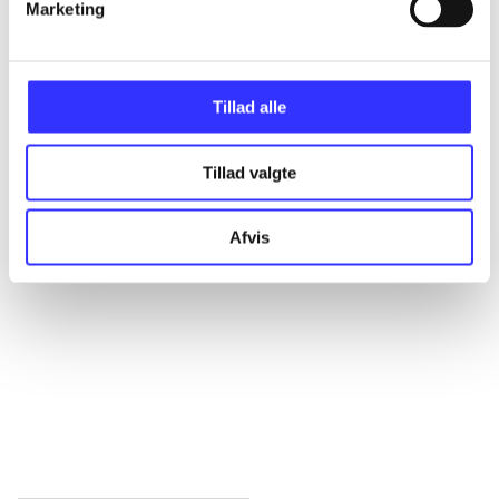
Marketing
Alle registrerede artikler fordelt på udgivelser
...
Tillad alle
...
Tillad valgte
...
Afvis
...
...