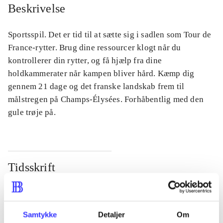
Beskrivelse
Sportsspil. Det er tid til at sætte sig i sadlen som Tour de
France-rytter. Brug dine ressourcer klogt når du
kontrollerer din rytter, og få hjælp fra dine
holdkammerater når kampen bliver hård. Kæmp dig
gennem 21 dage og det franske landskab frem til
målstregen på Champs-Élysées. Forhåbentlig med den
gule trøje på.
Tidsskrift
Artiklen er en del af
lorem ipsum dolor sit amet ...
Samtykke
Detaljer
Om
Tidsskrift