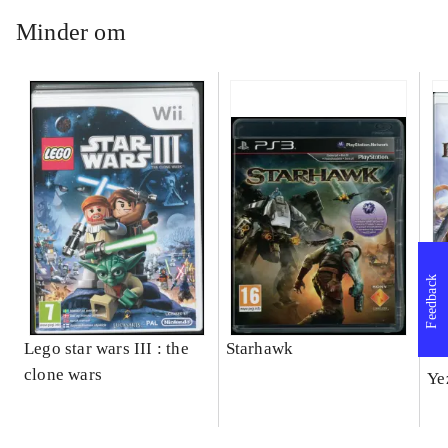
Minder om
Feedback
Lego star wars III : the
Starhawk
Ba
clone wars
Ye