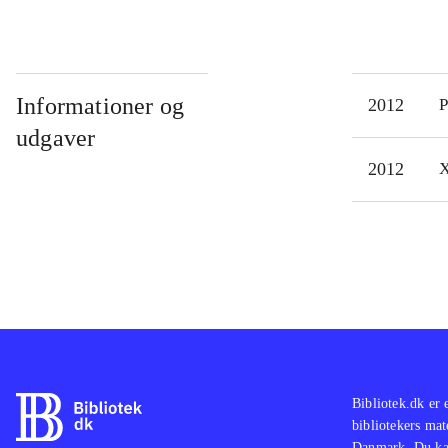
Informationer og
2012
P
udgaver
2012
X
Bibliotek.dk er 
bibliotekers mat
Danmark. Du kan