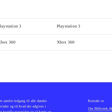
laystation 3
Playstation 3
box 360
Xbox 360
en samlet indgang til alle danske
Kontakt os
erialer og til hvad der udgives i
Om Bibliotek.d
 bestille materialer og så hente og