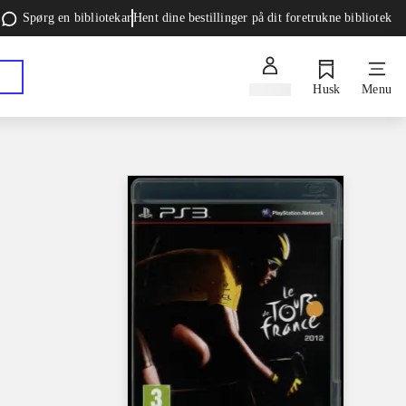
Spørg en bibliotekar
Hent dine bestillinger på dit foretrukne bibliotek
Log ind
Husk
Menu