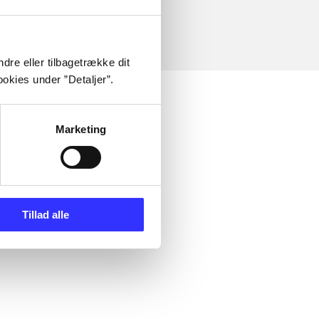
dre eller tilbagetrække dit
okies under ”Detaljer”.
Marketing
Tillad alle