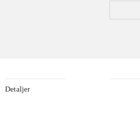
Detaljer
...
...
...
...