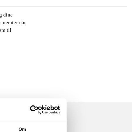
ug dine
ammerater når
m til
Om