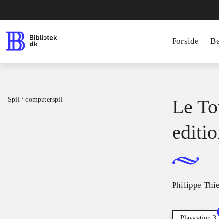
Forside
B
Spil / computerspil
Le To
editi
Philippe Thi
Playstation 3