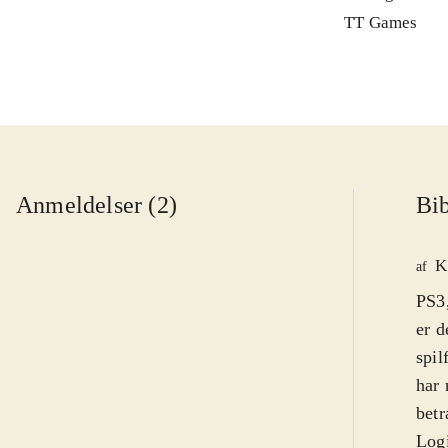
TT Games
Anmeldelser (2)
Bib
K
af
PS3,
er d
spil
har 
betr
Logi