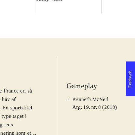
Feedback
Gameplay
 France er, så
t hav af
Kenneth McNeil
af
Årg. 19, nr. 8 (2013)
. En sportstitel
 type taget i
gt ens
.
urnering som et