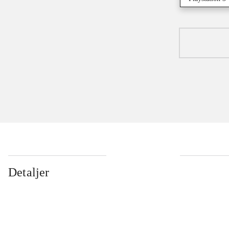
Detaljer
...
...
...
...