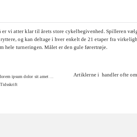
å er vi atter klar til årets store cykelbegivenhed. Spilleren væl
ryttere, og kan deltage i hver enkelt de 21 etaper fra virkelig
 hele turneringen. Målet er den gule førertrøje.
Artiklerne i
handler ofte om
lorem ipsum dolor sit amet ...
Tidsskrift