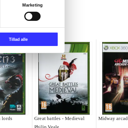
Marketing
Tillad alle
n lords
Great battles - Medieval
Midway arcade
Philip Veale