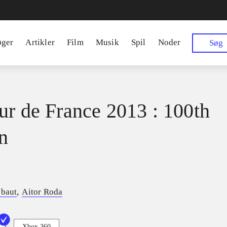
øger
Artikler
Film
Musik
Spil
Noder
Søg
ur de France 2013 : 100th
on
,
ebaut
Aitor Roda
Xbox 360