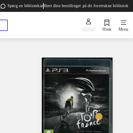
Spørg en bibliotekar
Hent dine bestillinger på dit foretrukne bibliotek
Log ind
Husk
Menu