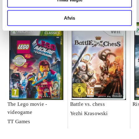
Minder om
Afvis
The Lego movie -
Battle vs. chess
Ri
videogame
Yezhi Krasowski
TT Games