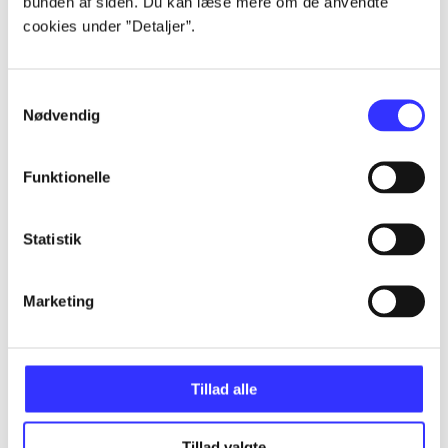
bunden af siden. Du kan læse mere om de anvendte
cookies under ”Detaljer”.
...
Samtykkevalg
Nødvendig
...
Funktionelle
...
Statistik
...
Marketing
...
Tillad alle
Tillad valgte