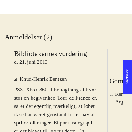
Anmeldelser (2)
Bibliotekernes vurdering
d. 21. juni 2013
Feedback
Knud-Henrik Bentzen
af
Gamepl
PS3, Xbox 360. I betragtning af hvor
Kennet
af
stor en begivenhed Tour de France er,
Årg. 19,
så er det egentlig mærkeligt, at løbet
ikke har været genstand for et hav af
spilfortolkninger. Et par strategispil
er det blevet til, og nu dette. En