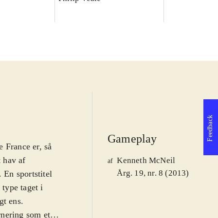
Feedback
Gameplay
 France er, så
t hav af
Kenneth McNeil
af
Årg. 19, nr. 8 (2013)
. En sportstitel
 type taget i
gt ens
.
urnering som et