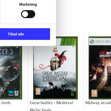
Marketing
Tillad alle
n lords
Great battles - Medieval
Midway arcade
Philip Veale