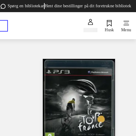
Spørg en bibliotekar
Hent dine bestillinger på dit foretrukne bibliotek
Log ind
Husk
Menu