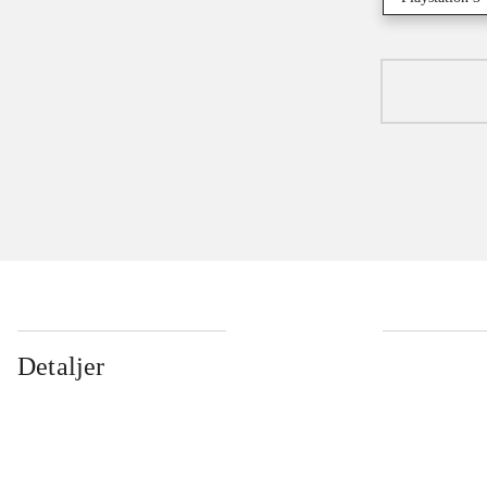
Detaljer
...
...
...
...