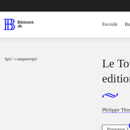
Forside
B
Spil / computerspil
Le To
editi
Philippe Thi
Playstation 3