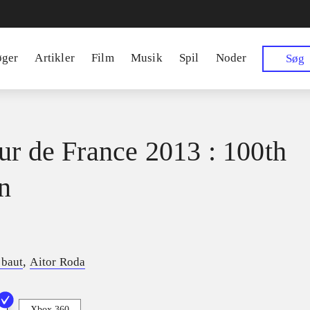
øger
Artikler
Film
Musik
Spil
Noder
Søg
ur de France 2013 : 100th
on
,
ebaut
Aitor Roda
Xbox 360