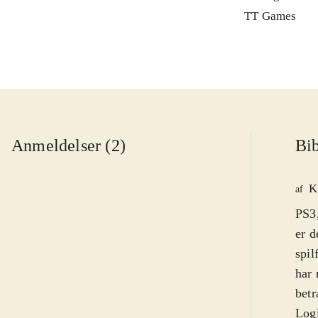
TT Games
Anmeldelser (2)
Bib
K
af
PS3,
er d
spil
har 
betr
Logi