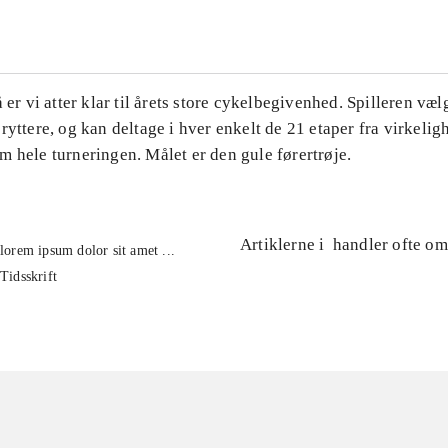
å er vi atter klar til årets store cykelbegivenhed. Spilleren væl
ryttere, og kan deltage i hver enkelt de 21 etaper fra virkelig
 hele turneringen. Målet er den gule førertrøje.
Artiklerne i
handler ofte om
lorem ipsum dolor sit amet ...
Tidsskrift