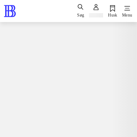
Søg
Log ind
Husk
Menu
Spil / computerspil
Playstation 3, 2013
Le Tour de France 2013 : 100th