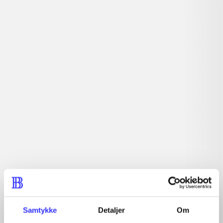
lorem ipsum dolor sit amet ...
Tidsskrift
Artiklerne i
handler ofte om
Artikler med samme emner
Fra
Samtykke
Detaljer
Om