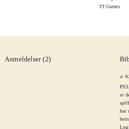
TT Games
Anmeldelser (2)
Bib
K
af
PS3,
er d
spil
har 
betr
Logi