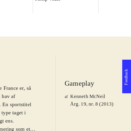
Feedback
Gameplay
 France er, så
t hav af
Kenneth McNeil
af
Årg. 19, nr. 8 (2013)
. En sportstitel
 type taget i
gt ens
.
urnering som et