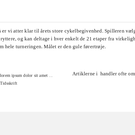
å er vi atter klar til årets store cykelbegivenhed. Spilleren væl
ryttere, og kan deltage i hver enkelt de 21 etaper fra virkelig
 hele turneringen. Målet er den gule førertrøje.
Artiklerne i
handler ofte om
lorem ipsum dolor sit amet ...
Tidsskrift