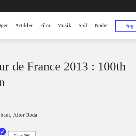
øger
Artikler
Film
Musik
Spil
Noder
Søg
ur de France 2013 : 100th
on
,
ebaut
Aitor Roda
Xbox 360