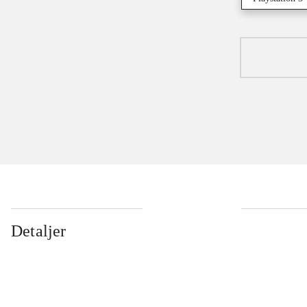
Detaljer
...
...
...
...