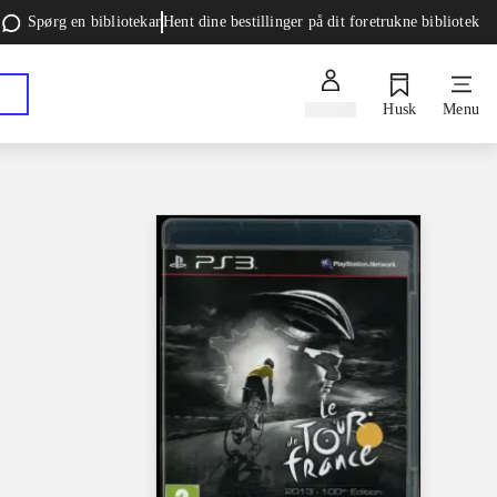
Spørg en bibliotekar
Hent dine bestillinger på dit foretrukne bibliotek
Log ind
Husk
Menu