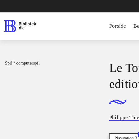
Forside
B
Spil / computerspil
Le To
editi
Philippe Thi
Playstation 3