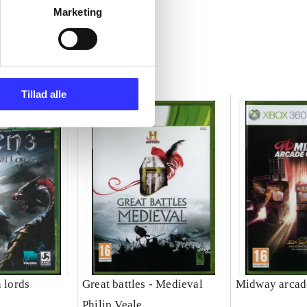
Marketing
Tillad alle
n lords
Great battles - Medieval
Midway arcade
Philip Veale