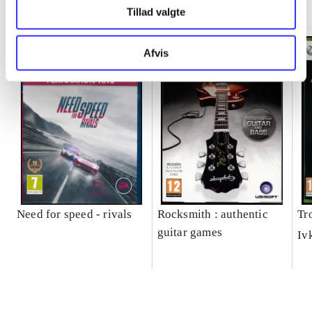
Tillad valgte
Afvis
Need for speed - rivals
Rocksmith : authentic
Tr
guitar games
Iv