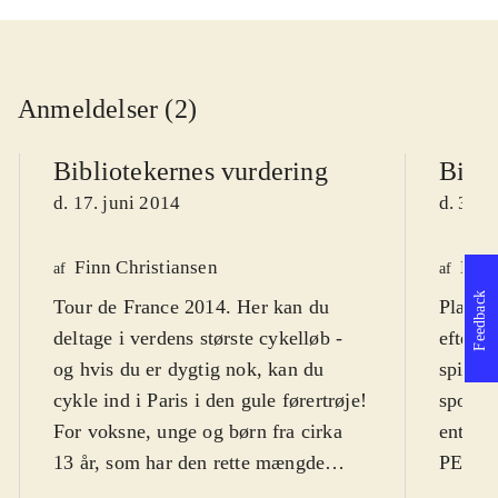
Anmeldelser (2)
Bibliotekernes vurdering
Bibli
d. 17. juni 2014
d. 3. j
Finn Christiansen
Knud
af
af
Feedback
Tour de France 2014. Her kan du
Playsta
deltage i verdens største cykelløb -
efterhå
og hvis du er dygtig nok, kan du
spilbeg
cykle ind i Paris i den gule førertrøje!
sportsg
For voksne, unge og børn fra cirka
entré p
13 år, som har den rette mængde
PEGI-ra
cykel-interesse og tålmodighed
.
betragt