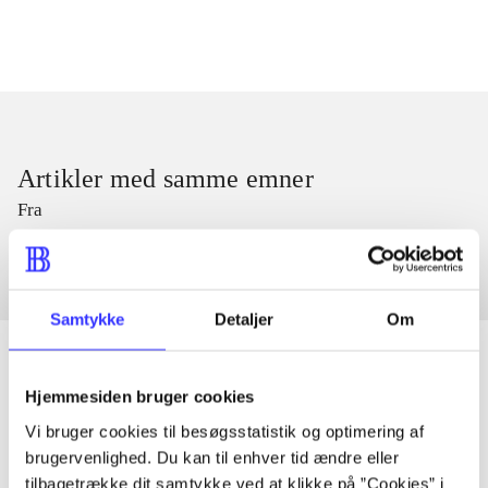
Artikler med samme emner
Fra
Samtykke
Detaljer
Om
Hjemmesiden bruger cookies
Artikler
Vi bruger cookies til besøgsstatistik og optimering af
Alle registrerede artikler fordelt på udgivelser
brugervenlighed. Du kan til enhver tid ændre eller
tilbagetrække dit samtykke ved at klikke på ”Cookies” i