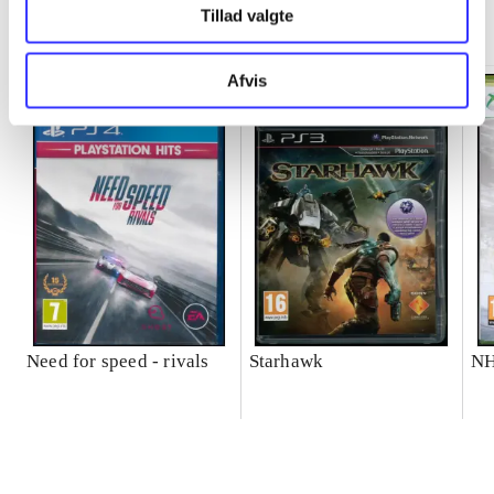
Minder om
Tillad valgte
Afvis
Need for speed - rivals
Starhawk
NH