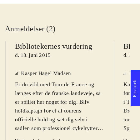
Anmeldelser (2)
Bibliotekernes vurdering
Bibli
d. 18. juni 2015
d. 18. 
Kasper Hagel Madsen
Finn
af
af
Feedback
Er du vild med Tour de France og
Kast d
længes efter de franske landeveje, så
førert
er spillet her noget for dig. Bliv
i Tour 
holdkaptajn for et af tourens
Dreamt
officielle hold og sæt dig selv i
mode. 
sadlen som professionel cykelrytter.
Spillet
Fra 12 år
.
France-