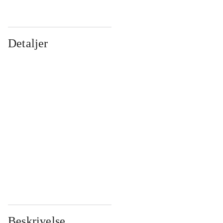
Detaljer
...
...
...
...
...
...
...
...
...
...
...
...
Beskrivelse