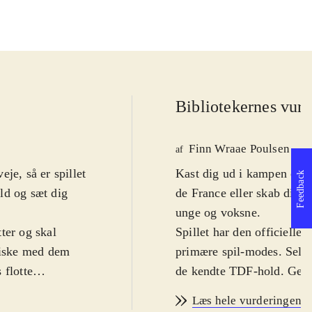
Bibliotekernes vurd
Finn Wraae Poulsen
af
je, så er spillet
Kast dig ud i kampen om d
Feedback
old og sæt dig
de France eller skab dit
unge og voksne
.
ter og skal
Spillet har den officielle
ntiske med dem
primære spil-modes. Selve
 flotte
de kendte TDF-hold. Genne
dministrere sine
detaljer og få et strategi
Læs hele vurderingen
erer du også som
tage mange strategiske ov