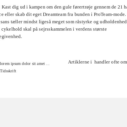
. Kast dig ud i kampen om den gule førertrøje gennem de 21 hå
ce eller skab dit eget Dreamteam fra bunden i ProTeam-mode.
k sans tæller mindst ligeså meget som råstyrke og udholdenhed
g cykelhold skal på sejrsskammelen i verdens største
egivenhed.
Artiklerne i
handler ofte om
lorem ipsum dolor sit amet ...
Tidsskrift