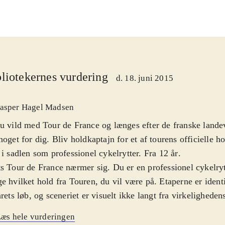
liotekernes vurdering
d. 18. juni 2015
asper Hagel Madsen
u vild med Tour de France og længes efter de franske landeve
noget for dig. Bliv holdkaptajn for et af tourens officielle h
 i sadlen som professionel cykelrytter. Fra 12 år
.
s Tour de France nærmer sig. Du er en professionel cykelryt
e hvilket hold fra Touren, du vil være på. Etaperne er ide
årets løb, og sceneriet er visuelt ikke langt fra virkelighedens
skaber. Ligeledes tro mod virkeligheden gælder det om at a
æs hele vurderingen
ter og sætte ind på det rigtige tidspunkt. I Tour mode fung