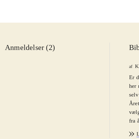
Anmeldelser (2)
Bib
K
af
Er d
her 
selv
Året
vælg
fra 
land
L
kræf