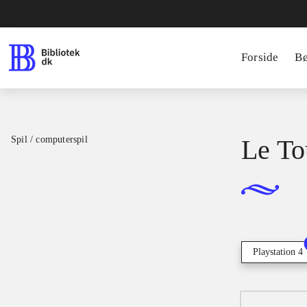
Forside
B
Spil / computerspil
Le To
Playstation 4