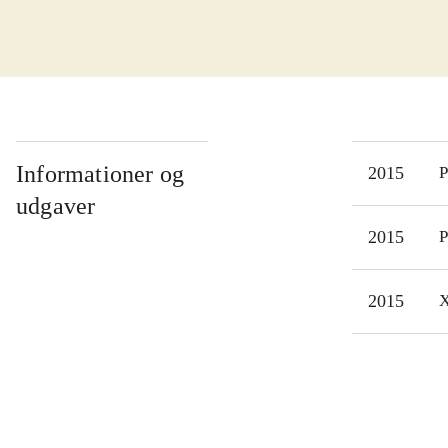
hold
nyt 
Chal
nedk
Året
cykl
Informationer og
2015
P
Trod
udgaver
cyke
2015
P
og g
For 
2015
X
mest
Tour