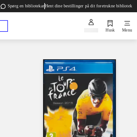
Spørg en bibliotekar
Hent dine bestillinger på dit foretrukne bibliotek
Log ind
Husk
Menu