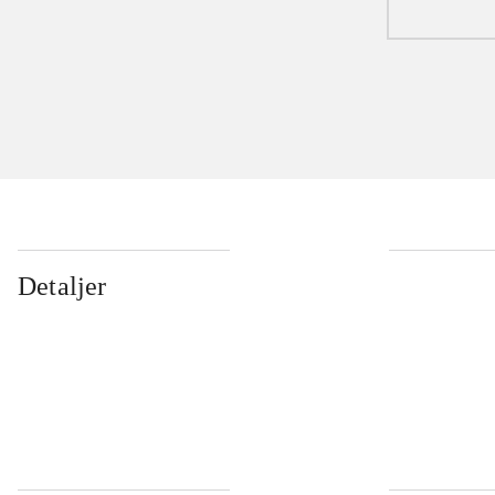
Detaljer
...
...
...
...