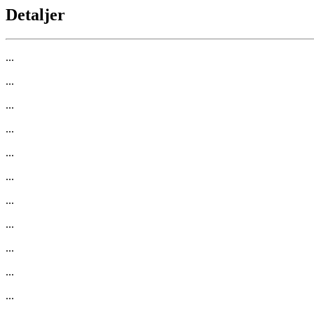
Detaljer
...
...
...
...
...
...
...
...
...
...
...