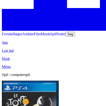
Forside
Bøger
Artikler
Film
Musik
Spil
Noder
Søg
Søg
Log ind
Husk
Menu
Spil / computerspil