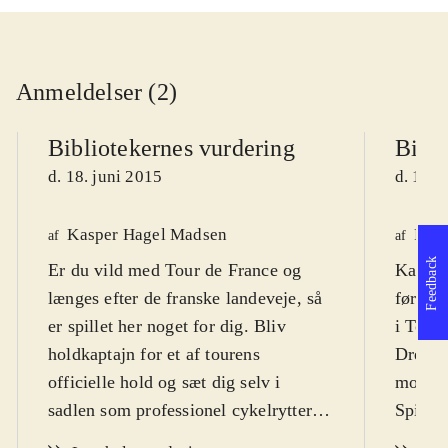
Anmeldelser (2)
Bibliotekernes vurdering
Bibli
d. 18. juni 2015
d. 18. 
Kasper Hagel Madsen
Finn
af
af
Feedback
Er du vild med Tour de France og
Kast d
længes efter de franske landeveje, så
førert
er spillet her noget for dig. Bliv
i Tour 
holdkaptajn for et af tourens
Dreamt
officielle hold og sæt dig selv i
mode. 
sadlen som professionel cykelrytter.
Spillet
Fra 12 år
.
France-