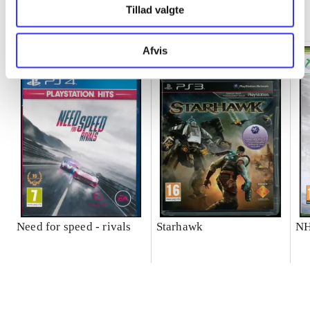
Minder om
Tillad valgte
Afvis
Need for speed - rivals
Starhawk
NH