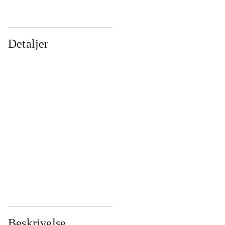
Detaljer
...
...
...
...
...
...
...
...
...
...
...
...
Beskrivelse