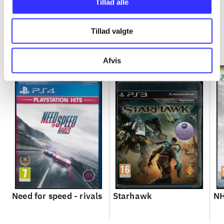
Tillad alle
Tillad valgte
Minder om
Afvis
Need for speed - rivals
Starhawk
NH