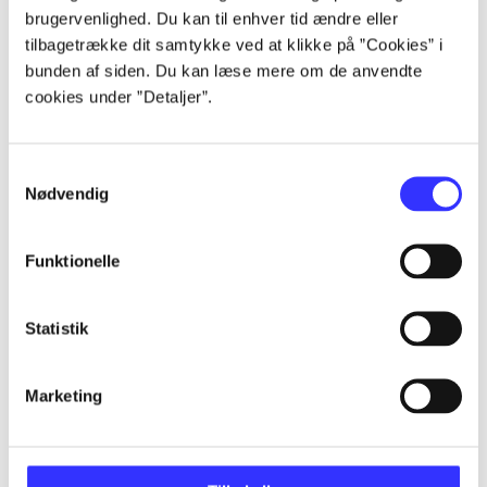
brugervenlighed. Du kan til enhver tid ændre eller
Artikler
tilbagetrække dit samtykke ved at klikke på ”Cookies” i
Alle registrerede artikler fordelt på udgivelser
bunden af siden. Du kan læse mere om de anvendte
cookies under ”Detaljer”.
...
Samtykkevalg
...
Nødvendig
Funktionelle
...
Statistik
...
Marketing
...