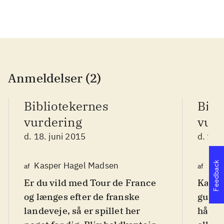
Anmeldelser (2)
Bibliotekernes
Bibl
vurdering
vurd
d. 18. juni 2015
d. 18.
Feedback
Kasper Hagel Madsen
Fin
af
af
Er du vild med Tour de France
Kast 
og længes efter de franske
gule 
landeveje, så er spillet her
hårde