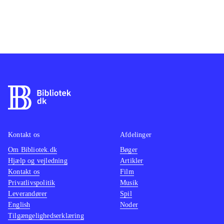
bjergetapernes nervepirrende
ovennæv
nedkørsler
.
trænin
Årets udgave er på flere punkter
udford
bedre end sidste års. Fx kan man ikke
Et OK 
længere cykle igennem
sig til
modstanderne, hvilket ødelagde
ud af 
fornemmelsen af konkurrence. Trods
snarere
forbedringerne vil spillet absolut ikke
går op 
være for alle, da det simulerer
spillet
cykelløbet for troværdigt. Din
at få g
Kontakt os
Afdelinger
placering og dit cykeludstyr spiller
strateg
Om Bibliotek.dk
Bøger
Hjælp og vejledning
Artikler
en stor rolle, og giver du den for
3 år. S
Kontakt os
Film
meget gas i starten, vil du miste
også på
Privatlivspolitik
Musik
energi og dermed føringen. For
Mest n
Leverandører
Spil
nogen vil det nok føles for
2014-u
English
Noder
Tilgængelighedserklæring
langtrukkent og med for lidt action.
France