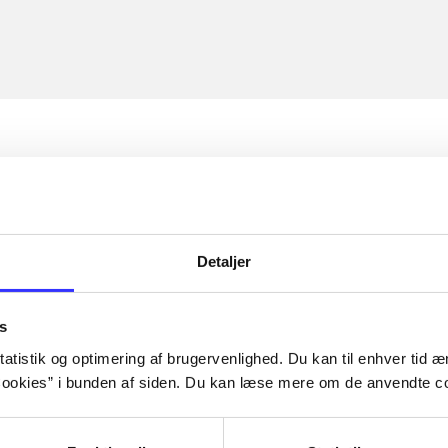
Detaljer
s
atistik og optimering af brugervenlighed. Du kan til enhver tid æn
ookies” i bunden af siden. Du kan læse mere om de anvendte co