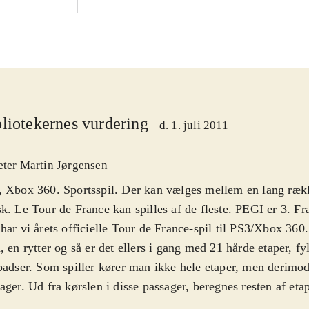
liotekernes vurdering
d. 1. juli 2011
eter Martin Jørgensen
 Xbox 360. Sportsspil. Der kan vælges mellem en lang rækk
k. Le Tour de France kan spilles af de fleste. PEGI er 3. Fr
har vi årets officielle Tour de France-spil til PS3/Xbox 360
, en rytter og så er det ellers i gang med 21 hårde etaper, f
er man ikke hele etaper, men derimod udvalgte
ager. Ud fra kørslen i disse passager, beregnes resten af eta
rdringen ligger i at administrere sin rytters kræfter. Man bed