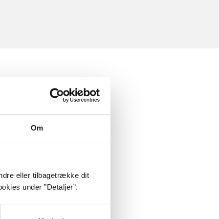
Om
dre eller tilbagetrække dit
okies under ”Detaljer”.