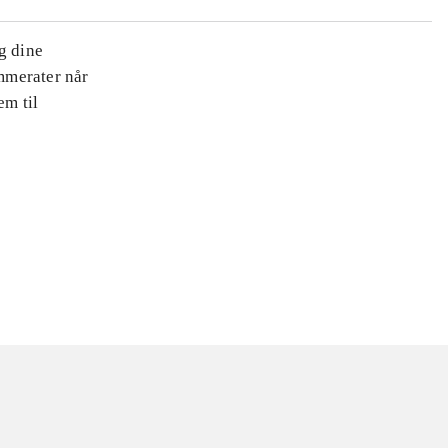
ug dine
ammerater når
m til