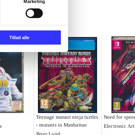
Marketing
Tillad alle
Teenage mutant ninja turtles
Need for speed
- mutants in Manhattan
s
Electronic Art
Peter Laird