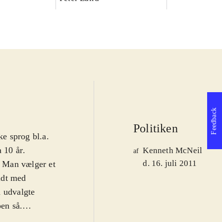
Feedback
Politiken
e sprog bl.a.
a 10 år
.
Kenneth McNeil
af
d. 16. juli 2011
. Man vælger et
yldt med
pen så.
er fx sin rytter