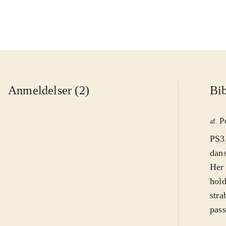
Anmeldelser (2)
Bib
P
af
PS3,
dans
Her 
hold
strabadser. Som spiller kør
pass
Udfo