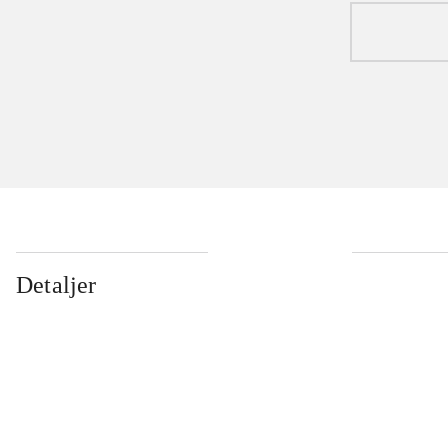
Detaljer
...
...
...
...