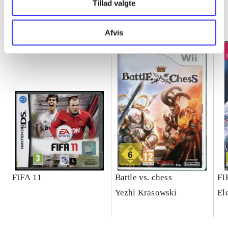
Tillad valgte
Minder om
Afvis
FIFA 11
Battle vs. chess
FI
Yezhi Krasowski
El