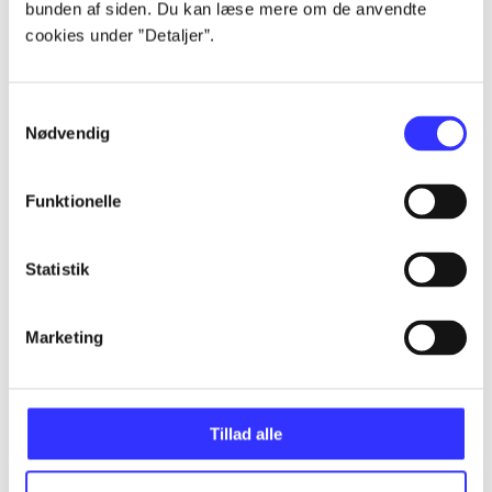
bunden af siden. Du kan læse mere om de anvendte
Alle registrerede artikler fordelt på udgivelser
cookies under ”Detaljer”.
...
Samtykkevalg
Nødvendig
...
Funktionelle
...
Statistik
...
Marketing
...
Tillad alle