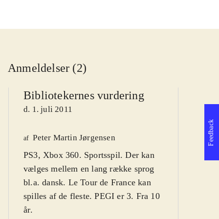
Anmeldelser (2)
Bibliotekernes vurdering
d. 1. juli 2011
Feedback
Peter Martin Jørgensen
af
Po
PS3, Xbox 360. Sportsspil. Der kan
K
af
vælges mellem en lang række sprog
d
bl.a. dansk. Le Tour de France kan
spilles af de fleste. PEGI er 3. Fra 10
år
.