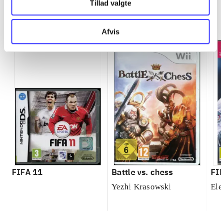
Tillad valgte
Minder om
Afvis
FIFA 11
Battle vs. chess
FI
Yezhi Krasowski
El