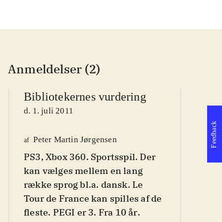
Anmeldelser (2)
Bibliotekernes vurdering
d. 1. juli 2011
Feedback
Peter Martin Jørgensen
af
Po
PS3, Xbox 360. Sportsspil. Der
K
af
kan vælges mellem en lang
d
række sprog bl.a. dansk. Le
Tour de France kan spilles af de
fleste. PEGI er 3. Fra 10 år
.