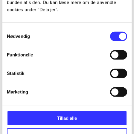
bunden af siden. Du kan læse mere om de anvendte
Alle registrerede artikler fordelt på udgivelser
cookies under ”Detaljer”.
...
Samtykkevalg
Nødvendig
...
Funktionelle
...
Statistik
...
Marketing
...
Tillad alle