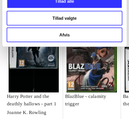
Tillad alle
Minder om
Tillad valgte
Afvis
Harry Potter and the
BlazBlue - calamity
Ba
deathly hallows - part 1
trigger
th
Joanne K. Rowling