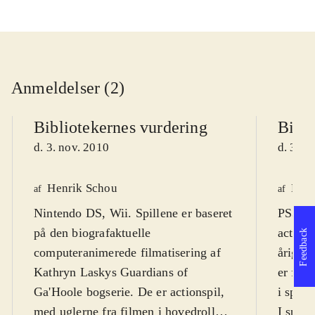
Anmeldelser (2)
Bibliotekernes vurdering
Bibli
d. 3. nov. 2010
d. 3. n
Henrik Schou
Mar
af
af
Nintendo DS, Wii. Spillene er baseret
PS3, Xb
på den biografaktuelle
actions
Feedback
computeranimerede filmatisering af
årige o
Kathryn Laskys Guardians of
er fra 
Ga'Hoole bogserie. De er actionspil,
i spill
med uglerne fra filmen i hovedrollen.
I spill