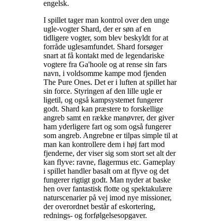
engelsk
.
I spillet tager man kontrol over den unge
ugle-vogter Shard, der er søn af en
tidligere vogter, som blev beskyldt for at
forråde uglesamfundet. Shard forsøger
snart at få kontakt med de legendariske
vogtere fra Ga'hoole og at rense sin fars
navn, i voldsomme kampe mod fjenden
The Pure Ones. Det er i luften at spillet har
sin force. Styringen af den lille ugle er
ligetil, og også kampsystemet fungerer
godt. Shard kan præstere to forskellige
angreb samt en række manøvrer, der giver
ham yderligere fart og som også fungerer
som angreb. Angrebne er tilpas simple til at
man kan kontrollere dem i høj fart mod
fjenderne, der viser sig som stort set alt der
kan flyve: ravne, flagermus etc. Gameplay
i spillet handler basalt om at flyve og det
fungerer rigtigt godt. Man nyder at baske
hen over fantastisk flotte og spektakulære
naturscenarier på vej imod nye missioner,
der overordnet består af eskortering,
rednings- og forfølgelsesopgaver
.