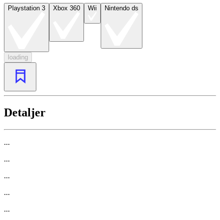
Playstation 3
Xbox 360
Wii
Nintendo ds
loading
Detaljer
...
...
...
...
...