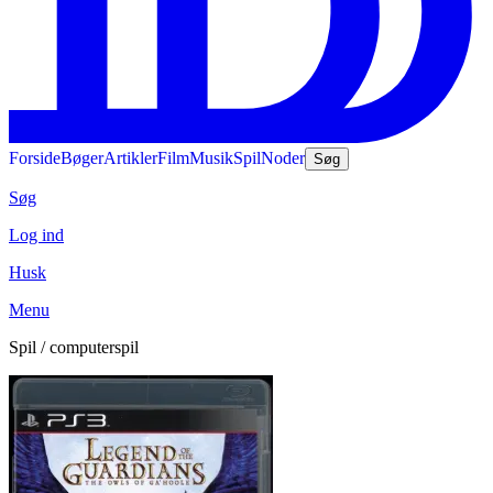
Forside
Bøger
Artikler
Film
Musik
Spil
Noder
Søg
Søg
Log ind
Husk
Menu
Spil / computerspil