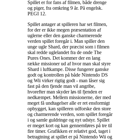
Spillet er for fans af filmen, både drenge
og piger, fra omkring 9 år. På engelsk.
PEGI 12
.
Spillet antager at spilleren har set filmen,
for der er ikke megen præsentation af
uglerne eller den ganske charmerende
verden spillet foregår i. Man spiller den
unge ugle Shard, der præcist som i filmen
skal redde uglelandet fra de onde The
Pures Ones. Det kommer der en lang
række missioner ud af hvor man skal styre
Shard i luftkampe. Disse fungerer ganske
godt og kontrollen på både Nintendo DS
og Wii virker rigtig godt - man låser sig
fast på den fjende man vil angribe,
hvorefter man skyder løs til fjenden er
nedkæmpet. Mellem missionerne, der med
meget få undtagelser alle er ret ensformigt
opbygget, kan spilleren udforske den store
og charmerende verden, som spillet foregår
i og samle guldringe og nyt udstyr. Spillet
er meget kort og kan gennemføres på tre til
fire timer. Grafikken er relativt god, taget i
betragtning at spillet er på Nintendo Wii og